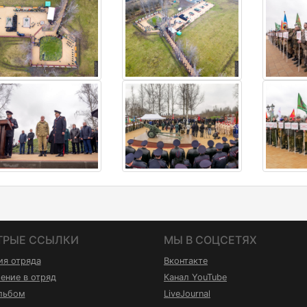
ТРЫЕ ССЫЛКИ
МЫ В СОЦСЕТЯХ
ия отряда
Вконтакте
ение в отряд
Канал YouTube
льбом
LiveJournal