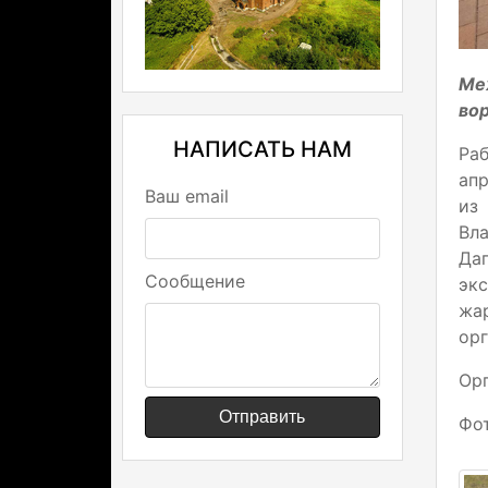
Ме
вор
НАПИСАТЬ НАМ
Ра
апр
Ваш email
из
Вл
Да
Сообщение
эк
жа
орг
Орг
Отправить
Фо