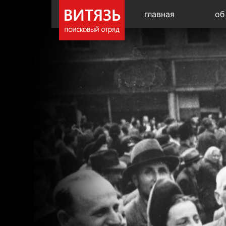
главная
об