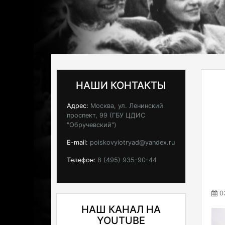
НАШИ КОНТАКТЫ
Адрес:
Москва, ул. Ленинский
проспект, 99 (ГБУ ЦДИС
"Обручевский")
E-mail:
poiskovyiotryad@yandex.ru
Телефон:
8 (495) 935-90-44
03
НАШ КАНАЛ НА
YOUTUBE