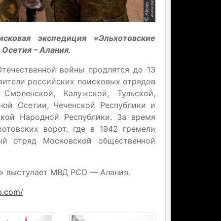
исковая экспедиция «Эльхотовские
 Осетия – Алания.
течественной войны продлятся до 13
авители российских поисковых отрядов
Смоленской, Калужской, Тульской,
ной Осетии, Чеченской Республики и
цкой Народной Республики. За время
отовских ворот, где в 1942 гремели
ый отряд Московской общественной
» выступает МВД РСО — Алания.
p.com/