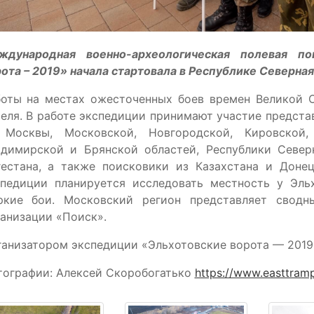
ждународная военно-археологическая полевая по
ота – 2019» начала стартовала в Республике Северная
боты на местах ожесточенных боев времен Великой О
еля. В работе экспедиции принимают участие предст
 Москвы, Московской, Новгородской, Кировской, 
адимирской и Брянской областей, Республики Север
гестана, а также поисковики из Казахстана и Доне
спедиции планируется исследовать местность у Эльх
ркие бои. Московский регион представляет сводн
анизации «Поиск».
анизатором экспедиции «Эльхотовские ворота — 2019
тографии: Алексей Скоробогатько
https://www.easttram