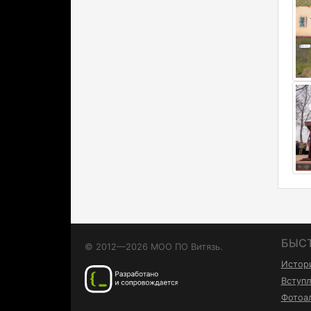
БЫС
© 2012—2026 МОО ПО Витязь.
Истор
Вступл
Фотоа