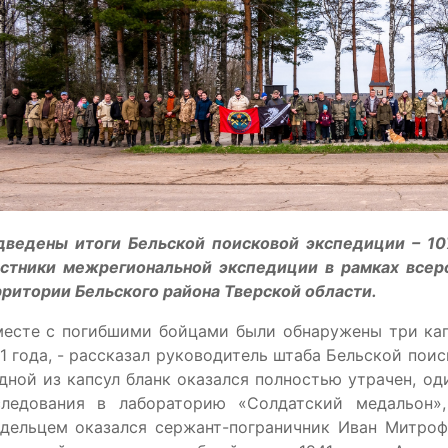
дведены итоги Бельской поисковой экспедиции – 1
астники межрегиональной экспедиции в рамках всер
ритории Бельского района Тверской области.
месте с погибшими бойцами были обнаружены три кап
1 года, - рассказал руководитель штаба Бельской пои
дной из капсул бланк оказался полностью утрачен, од
следования в лабораторию «Солдатский медальон»,
адельцем оказался сержант-пограничник Иван Митроф