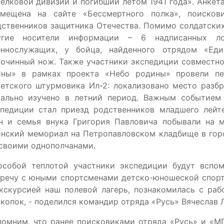
елковой дивизии и погибший летом 1941 года». Анке
змещена на сайте «Бессмертного полка», поисков
дственников защитника Отечества. Помимо солдатски
угие носители информации – 6 надписанных 
еннослужащих, у бойца, найденного отрядом «Еди
рочинный нож. Также участники экспедиции совместн
йны» в рамках проекта «Небо родины» провели пе
етского штурмовика Ил-2: локализовано место разбр
тально изучено в летний период. Важным событием
спедиции стал приезд родственников младшего лейте
н и семья внука Григория Павловича побывали на м
нский мемориал на Петропавловском кладбище в горо
своими однополчанами.
особой теплотой участники экспедиции будут вспо
тречу с юными спортсменами детско-юношеской спорт
кскурсией наш полевой лагерь, познакомилась с раб
копок, - поделился командир отряда «Русь» Вячеслав 
помним, что ранее поисковиками отряда «Русь» и «М