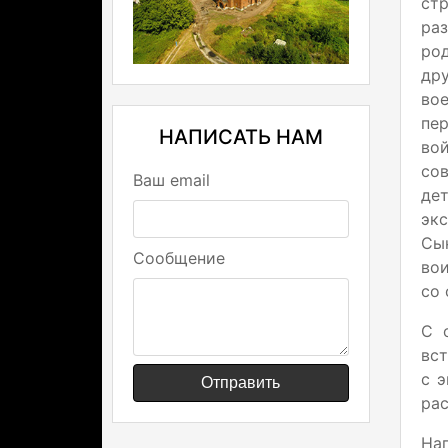
стр
ра
ро
др
во
пе
НАПИСАТЬ НАМ
во
сов
Ваш email
де
эк
Сы
Сообщение
вои
со 
С 
вс
с э
Отправить
рас
На