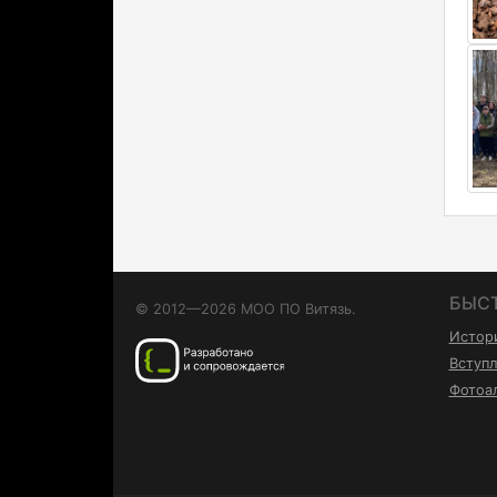
БЫС
© 2012—2026 МОО ПО Витязь.
Истор
Вступл
Фотоа