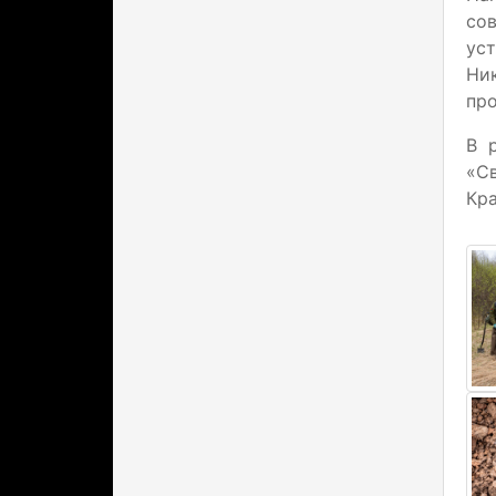
со
уст
Ник
про
В 
«Св
Кра