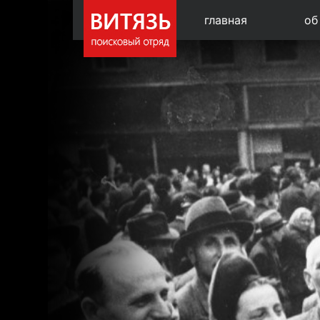
главная
об