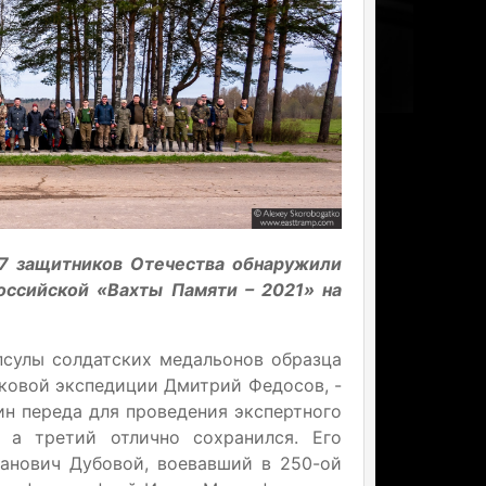
07 защитников Отечества обнаружили
оссийской «Вахты Памяти – 2021» на
сулы солдатских медальонов образца
сковой экспедиции Дмитрий Федосов, -
ин переда для проведения экспертного
 а третий отлично сохранился. Его
анович Дубовой, воевавший в 250-ой