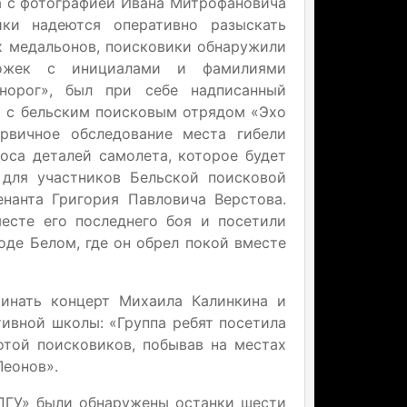
та с фотографией Ивана Митрофановича
ики надеются оперативно разыскать
х медальонов, поисковики обнаружили
ложек с инициалами и фамилиями
норог», был при себе надписанный
о с бельским поисковым отрядом «Эхо
рвичное обследование места гибели
оса деталей самолета, которое будет
 для участников Бельской поисковой
нанта Григория Павловича Верстова.
есте его последнего боя и посетили
де Белом, где он обрел покой вместе
минать концерт Михаила Калинкина и
ивной школы: «Группа ребят посетила
отой поисковиков, побывав на местах
Леонов».
ПГУ» были обнаружены останки шести