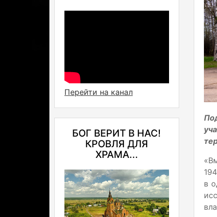
Перейти на канал
По
уч
БОГ ВЕРИТ В НАС!
тер
КРОВЛЯ ДЛЯ
ХРАМА...
«В
194
в о
ис
вл