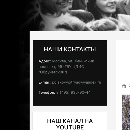
НАШИ КОНТАКТЫ
Адрес:
Москва, ул. Ленинский
проспект, 99 (ГБУ ЦДИС
"Обручевский")
E-mail:
poiskovyiotryad@yandex.ru
12
Телефон:
8 (495) 935-90-44
НАШ КАНАЛ НА
YOUTUBE