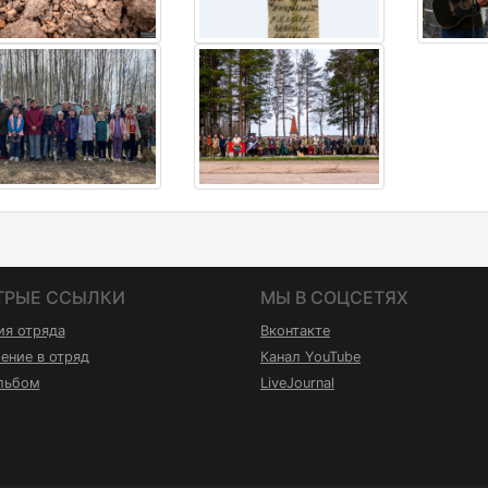
ТРЫЕ ССЫЛКИ
МЫ В СОЦСЕТЯХ
ия отряда
Вконтакте
ение в отряд
Канал YouTube
льбом
LiveJournal