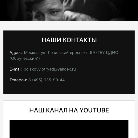
НАШИ КОНТАКТЫ
Адрес:
Москва, ул. Ленинский проспект, 99 (ГБУ ЦДИС
"Обручевский")
E-mail:
poiskovyiotryad@yandex.ru
Телефон:
8 (495) 935-90-44
НАШ КАНАЛ НА YOUTUBE