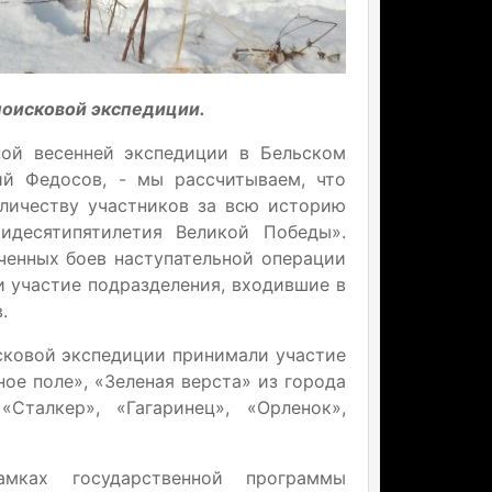
поисковой экспедиции.
ной весенней экспедиции в Бельском
ий Федосов, - мы рассчитываем, что
личеству участников за всю историю
идесятипятилетия Великой Победы».
ченных боев наступательной операции
и участие подразделения, входившие в
.
исковой экспедиции принимали участие
ное поле», «Зеленая верста» из города
Сталкер», «Гагаринец», «Орленок»,
мках государственной программы