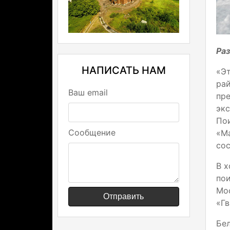
Ра
НАПИСАТЬ НАМ
«Э
ра
Ваш email
пр
эк
По
Сообщение
«Ма
сос
В х
пои
Мо
Отправить
«Гв
Бе