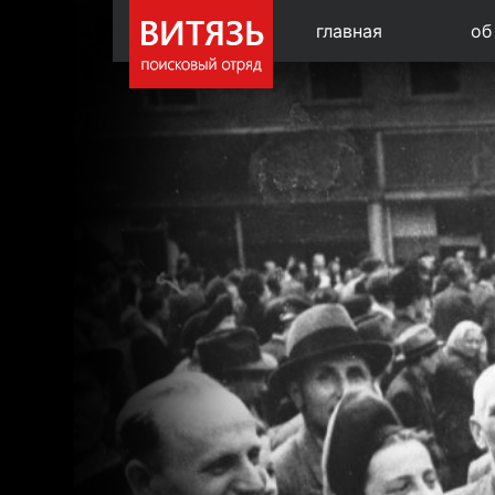
главная
об