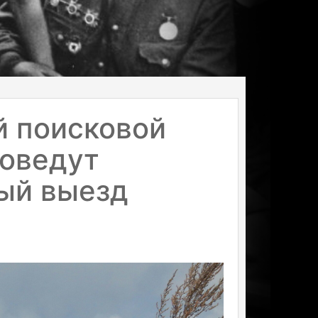
й поисковой
роведут
ый выезд