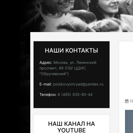
НАШИ КОНТАКТЫ
Адрес:
Москва, ул. Ленинский
проспект, 99 (ГБУ ЦДИС
"Обручевский")
E-mail:
poiskovyiotryad@yandex.ru
Телефон:
8 (495) 935-90-44
19
НАШ КАНАЛ НА
YOUTUBE