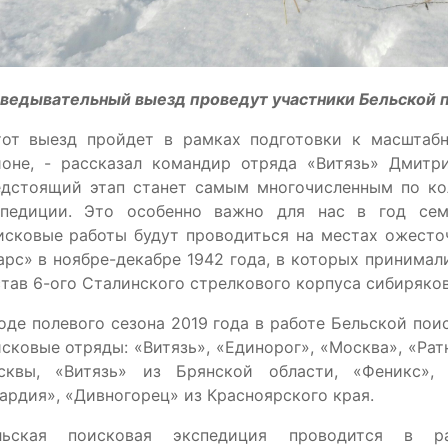
зведывательный выезд проведут участники Бельской 
тот выезд пройдет в рамках подготовки к масштаб
йоне, - рассказал командир отряда «Витязь» Дмитр
едстоящий этап станет самым многочисленным по ко
спедиции. Это особенно важно для нас в год сем
исковые работы будут проводиться на местах ожесто
рс» в ноябре-декабре 1942 года, в которых принимал
тав 6-ого Сталинского стрелкового корпуса сибиряков
оде полевого сезона 2019 года в работе Бельской по
сковые отряды: «Витязь», «Единорог», «Москва», «Рат
сквы, «Витязь» из Брянской области, «Феникс», «
ардия», «Дивногорец» из Красноярского края.
льская поисковая экспедиция проводится в ра