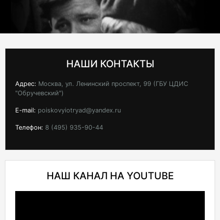
НАШИ КОНТАКТЫ
Адрес:
Москва, ул. Ленинский проспект, 99 (ГБУ ЦДИС
"Обручевский")
E-mail:
poiskovyiotryad@yandex.ru
Телефон:
8 (495) 935-90-44
НАШ КАНАЛ НА YOUTUBE