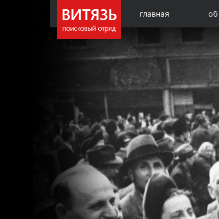
главная
об