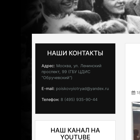
НАШИ КОНТАКТЫ
Адрес:
Москва, ул. Ленинский
проспект, 99 (ГБУ ЦДИС
"Обручевский")
E-mail:
poiskovyiotryad@yandex.ru
18
Телефон:
8 (495) 935-90-44
НАШ КАНАЛ НА
YOUTUBE