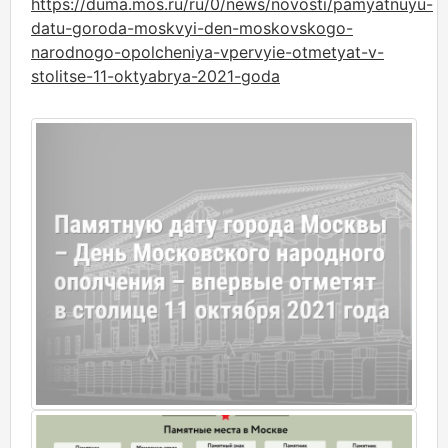
https://duma.mos.ru/ru/0/news/novosti/pamyatnuyu-
datu-goroda-moskvyi-den-moskovskogo-
narodnogo-opolcheniya-vpervyie-otmetyat-v-
stolitse-11-oktyabrya-2021-goda