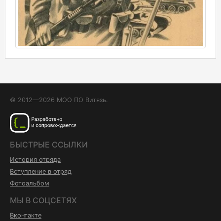
© 2012—2026 МОО ПО Витязь.
БЫСТРЫЕ ССЫЛКИ
История отряда
Вступление в отряд
Фотоальбом
МЫ В СОЦСЕТЯХ
Вконтакте