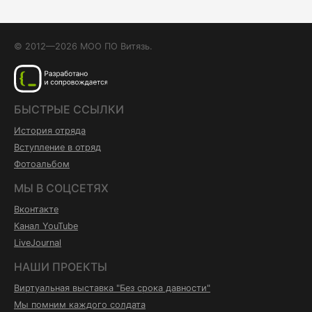
© 2012—2026 МОО ПО Витязь.
БЫСТРЫЕ ССЫЛКИ
История отряда
Вступление в отряд
Фотоальбом
МЫ В СОЦСЕТЯХ
Вконтакте
Канал YouTube
LiveJournal
НАШИ ПРОЕКТЫ
Виртуальная выставка "Без срока давности"
Мы помним каждого солдата