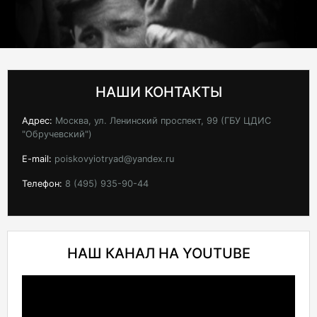
НАШИ КОНТАКТЫ
Адрес:
Москва, ул. Ленинский проспект, 99 (ГБУ ЦДИС
"Обручевский")
E-mail:
poiskovyiotryad@yandex.ru
Телефон:
8 (495) 935-90-44
НАШ КАНАЛ НА YOUTUBE