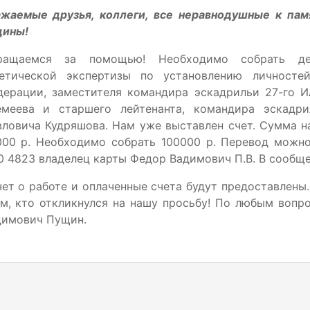
ажаемые друзья, коллеги, все неравнодушные к па
дины!
ращаемся за помощью! Необходимо собрать де
нетической экспертизы по установлению личносте
дерации, заместителя командира эскадрильи 27-го 
емеева и старшего лейтенанта, командира эска
ловича Кудряшова. Нам уже выставлен счет. Сумма н
000 р. Необходимо собрать 100000 р. Перевод можно
0 4823 владелец карты Федор Вадимович П.В. В сообщ
ет о работе и оплаченные счета будут предоставлены
ем, кто откликнулся на нашу просьбу! По любым воп
димович Пущин.