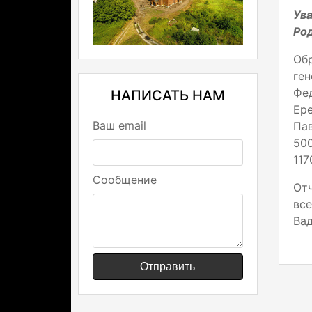
Ув
Ро
Об
ге
Фе
НАПИСАТЬ НАМ
Ер
Ваш email
Пав
50
117
Сообщение
Отч
вс
Ва
Отправить