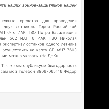
мяти наших воинов-защитников нашей
нежные средства для проведения
й двух летчиков. Героя Российской
ИАП 6-го ИАК ПВО Петра Васильевича
дрильи 562 ИАП 6 ИАК ПВО Николая
а экспертизу останков одного летчика
 осуществить на карту СБ 4817 7603
ении можно указать «На ДНК».
. Так же мы опубликуем благодарность
росам мой телефон 89067065146 Федор