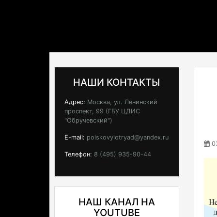
НАШИ КОНТАКТЫ
Адрес:
Москва, ул. Ленинский
проспект, 99 (ГБУ ЦДИС
"Обручевский")
E-mail:
poiskovyiotryad@yandex.ru
03
Телефон:
8 (495) 935-90-44
НАШ КАНАЛ НА
YOUTUBE