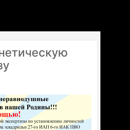
енетическую
зу