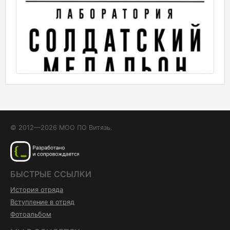
© 2012—2026 МОО ПО Витязь.
БЫСТРЫЕ ССЫЛКИ
История отряда
Вступление в отряд
Фотоальбом