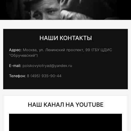
НАШИ КОНТАКТЫ
Адрес:
Москва, ул. Ленинский проспект, 99 (ГБУ ЦДИС
"Обручевский")
E-mail:
poiskovyiotryad@yandex.ru
Телефон:
8 (495) 935-90-44
НАШ КАНАЛ НА YOUTUBE