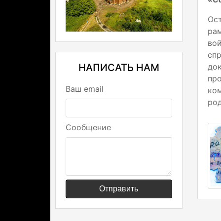
Ост
ра
вой
сп
НАПИСАТЬ НАМ
до
про
Ваш email
ко
род
Сообщение
Отправить