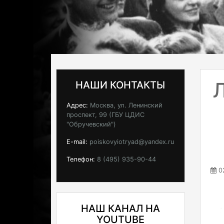
НАШИ КОНТАКТЫ
Адрес:
Москва, ул. Ленинский
проспект, 99 (ГБУ ЦДИС
"Обручевский")
E-mail:
poiskovyiotryad@yandex.ru
Телефон:
8 (495) 935-90-44
02
НАШ КАНАЛ НА
YOUTUBE