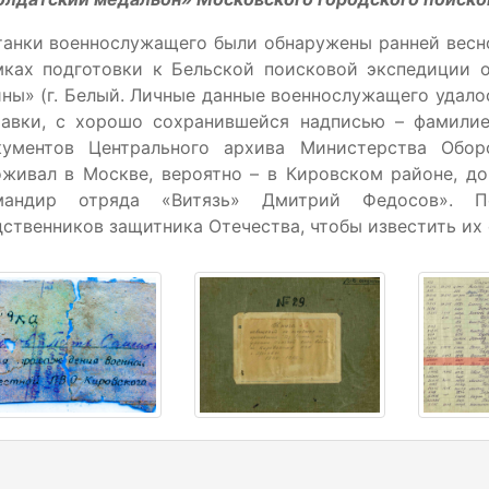
анки военнослужащего были обнаружены ранней весно
мках подготовки к Бельской поисковой экспедиции о
ны» (г. Белый. Личные данные военнослужащего удало
равки, с хорошо сохранившейся надписью – фамилие
кументов Центрального архива Министерства Обор
живал в Москве, вероятно – в Кировском районе, до
мандир отряда «Витязь» Дмитрий Федосов». П
ственников защитника Отечества, чтобы известить их 