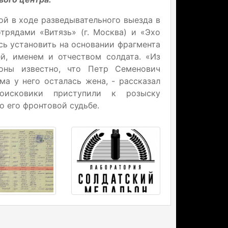
й в ходе разведывательного выезда в
трядами «Витязь» (г. Москва) и «Эхо
сь установить на основании фрагмента
й, именем и отчеством солдата. «Из
оны известно, что Петр Семенович
ма у него осталась жена, - рассказал
оисковики приступили к розыску
о его фронтовой судьбе.