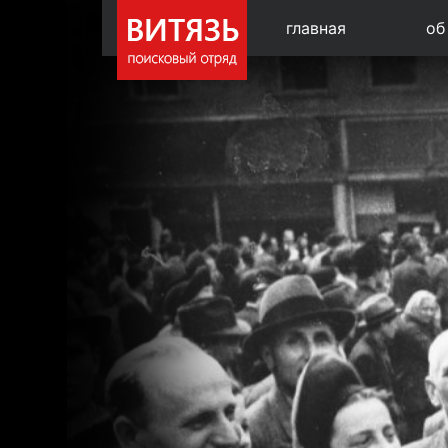
главная
об