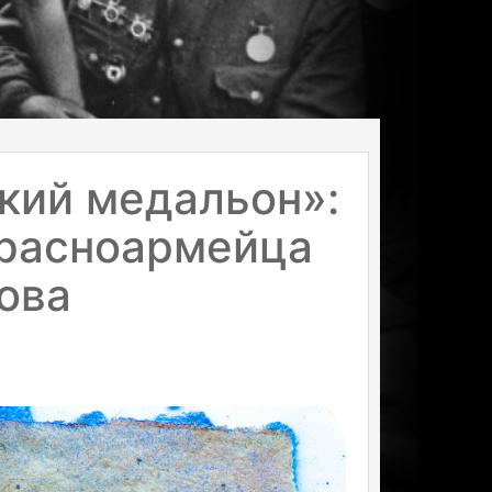
кий медальон»:
красноармейца
ова