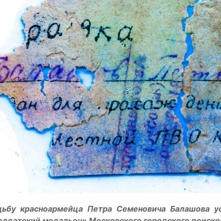
дьбу красноармейца Петра Семеновича Балашова у
лдатский медальон» Московского городского поисков