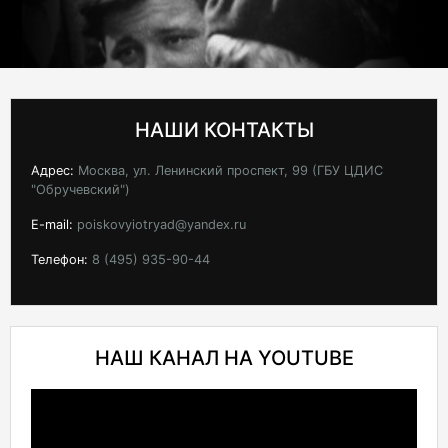
НАШИ КОНТАКТЫ
Адрес:
Москва, ул. Ленинский проспект, 99 (ГБУ ЦДИС
"Обручевский")
E-mail:
poiskovyiotryad@yandex.ru
Телефон:
8 (495) 935-90-44
НАШ КАНАЛ НА YOUTUBE