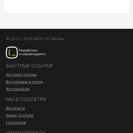
© 2012—2026 МОО ПО Витязь.
БЫСТРЫЕ ССЫЛКИ
История отряда
Вступление в отряд
Фотоальбом
МЫ В СОЦСЕТЯХ
Вконтакте
Канал YouTube
LiveJournal
НАШИ ПРОЕКТЫ