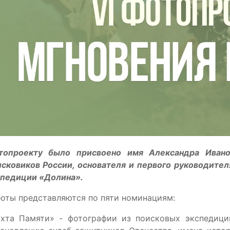
топроекту было присвоено имя Александра Ивано
исковиков России, основателя и первого руководите
спедиции «Долина».
оты представляются по пяти номинациям:
ахта Памяти» - фотографии из поисковых экспедици