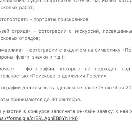
тановлению судеб защитников Отечества, имена кото
сковых работ;
топортрет» - портреты поисковиков;
узей отряда» - фотографии с экскурсий, посвященны
сковых отрядов;
мволика» - фотографии с акцентом на символику «По
роны, флаги, значки и т.д.);
рочее» - фотографии, которые не подходят под
тельностью «Поискового движения России».
ографии должны быть сделаны не ранее 15 октября 20
оты принимаются до 30 сентября.
 участия в конкурсе заполните он-лайн заявку, к ней
ps://forms.gle/crERLAgnEB8YNrrk6