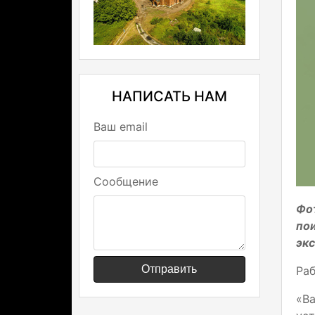
НАПИСАТЬ НАМ
Ваш email
Сообщение
Фо
по
эк
Отправить
Раб
«В