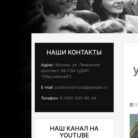
НАШИ КОНТАКТЫ
Адрес:
Москва, ул. Ленинский
проспект, 99 (ГБУ ЦДИС
"Обручевский")
E-mail:
poiskovyiotryad@yandex.ru
Телефон:
8 (495) 935-90-44
31
НАШ КАНАЛ НА
YOUTUBE