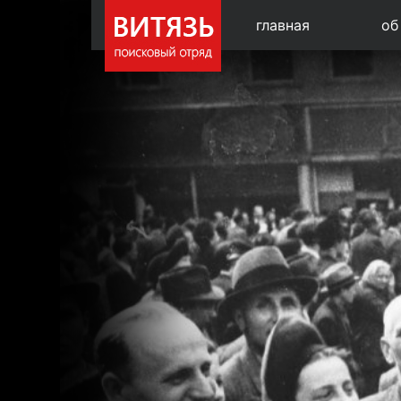
главная
об