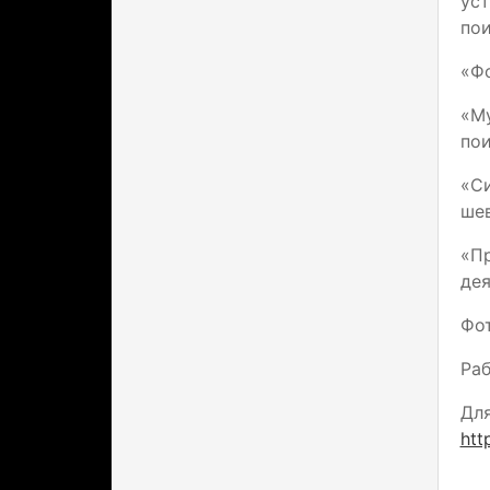
ус
пои
«Фо
«М
пои
«Си
шев
«П
дея
Фот
Раб
Для
htt