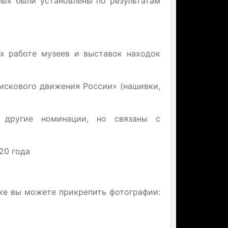
рых были установлены по результатам
х работе музеев и выставок находок
искового движения России» (нашивки,
 другие номинации, но связаны с
20 года
 же вы можете прикрепить фотографии: