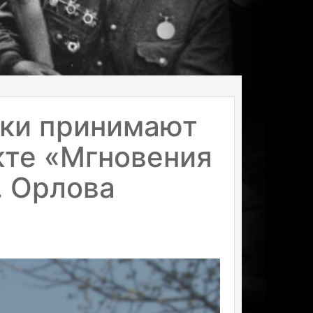
ики принимают
кте «Мгновения
. Орлова