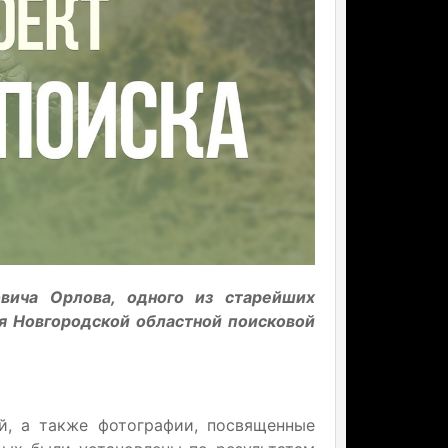
вича Орлова, одного из старейших
ля Новгородской областной поисковой
й, а также фотографии, посвященные