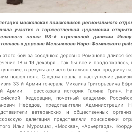
легация московских поисковиков регионального отде
иняла участие в торжественной церемонии открыти
релкового полка 93-й стрелковой дивизии Ивану
тоялась в деревне Мельниково Наро-Фоминского рай
 этого бой за соседнюю деревню Романово длился бе
ечение 18 и 19 декабря... так бы все и продолжалось
тупление, в результате чего батальон смог продвинуть
ним пошел полк. Следом пошла в наступление дивизия
изия 33-й Армии генерала Михаила Григорьевича Ефре
-й Армии, - рассказала историк Галина Грин». Н
ссийской Федерации, почетный академик Российс
анович Нефедов, представители Администрации На
едставители ветеранских и общественных организ
сковскую делегация представляли поисковики отря
ятого Ильи Муромца», «Москва», «Арьергард». Коорд