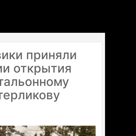
вики приняли
ии открытия
тальонному
терликову