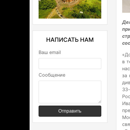
Де
пр
ст
НАПИСАТЬ НАМ
сос
Ваш email
«До
в т
нас
Сообщение
за 
див
33
Ро
Ив
пр
Отправить
Мо
св