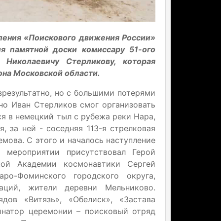
ления «Поискового движения России»
я памятной доски комиссару 51-ого
 Николаевичу Стерликову, которая
она Московской области.
зрезультатно, но с большими потерями
, но Иван Стерликов смог организовать
ся в немецкий тыл с рубежа реки Нара,
, за ней - соседняя 113-я стрелковая
мова. С этого и началось наступление
а мероприятии присутствовал Герой
кой Академии космонавтики Сергей
ро-Фоминского городского округа,
аций, жители деревни Мельниково.
дов «Витязь», «Обелиск», «Застава
инатор церемонии – поисковый отряд