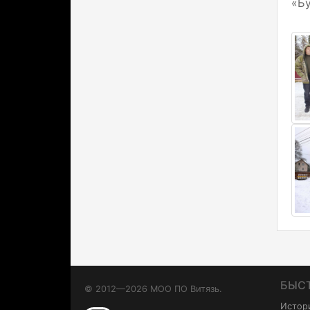
«Б
БЫС
© 2012—2026 МОО ПО Витязь.
Истор