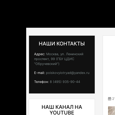
НАШИ КОНТАКТЫ
Адрес:
Москва, ул. Ленинский
проспект, 99 (ГБУ ЦДИС
"Обручевский")
E-mail:
poiskovyiotryad@yandex.ru
Телефон:
8 (495) 935-90-44
21
НАШ КАНАЛ НА
YOUTUBE