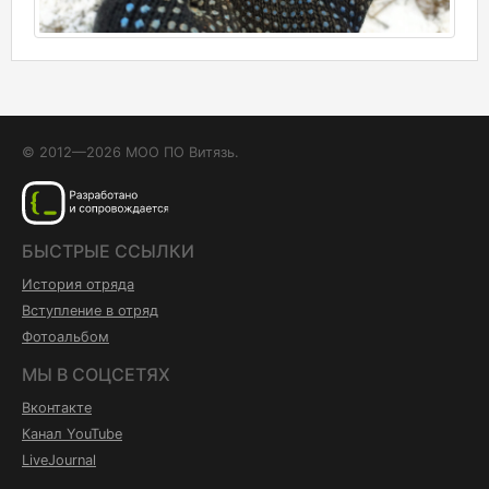
© 2012—2026 МОО ПО Витязь.
БЫСТРЫЕ ССЫЛКИ
История отряда
Вступление в отряд
Фотоальбом
МЫ В СОЦСЕТЯХ
Вконтакте
Канал YouTube
LiveJournal