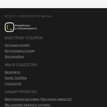
© 2012—2026 МОО ПО Витязь.
БЫСТРЫЕ ССЫЛКИ
История отряда
Вступление в отряд
Фотоальбом
МЫ В СОЦСЕТЯХ
Вконтакте
Канал YouTube
LiveJournal
НАШИ ПРОЕКТЫ
Виртуальная выставка "Без срока давности"
Мы помним каждого солдата