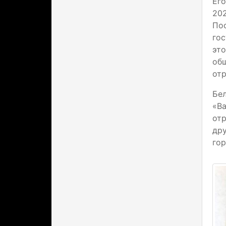
Его
202
По
гос
эт
об
отр
Бел
«В
отр
др
гор