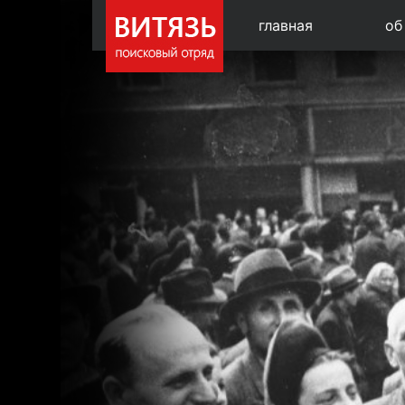
главная
об