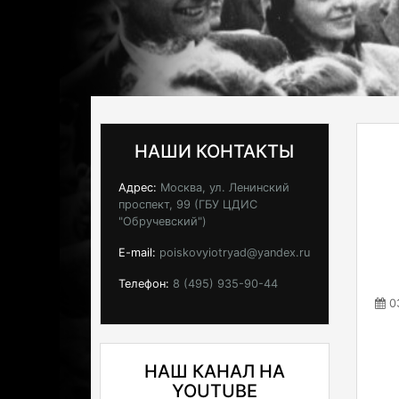
НАШИ КОНТАКТЫ
Адрес:
Москва, ул. Ленинский
проспект, 99 (ГБУ ЦДИС
"Обручевский")
E-mail:
poiskovyiotryad@yandex.ru
Телефон:
8 (495) 935-90-44
03
НАШ КАНАЛ НА
YOUTUBE