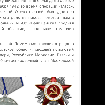
бмундирования на дне блиндажа осенью
кабря 1942 во время операции «Марс».
еликой Отечественной, был удостоен
у его родственников. Помогает нам в
Родник» МБОУ «Банищанская средняя
ой области», - поделился командир
альной. Помимо московских отрядов в
ковской области, сводный поисковый
Твери, Республики Мордовии, Рязани и
ебно-тренировочный этап Московской