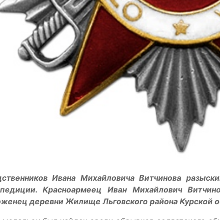
дственников Ивана Михайловича Витчинова разыски
спедиции. Красноармеец Иван Михайлович Витчино
оженец деревни Жилище Льговского района Курской о