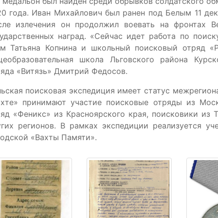
 медальон был найден среди обрывков солдатского о
0 года. Иван Михайлович был ранен под Белым 11 де
сле излечения он продолжил воевать на фронтах В
ударственных наград. «Сейчас идет работа по поиск
ом Татьяна Копнина и школьный поисковый отряд «
щеобразовательная школа Льговского района Курск
яда «Витязь» Дмитрий Федосов.
ьская поисковая экспедиция имеет статус межрегион
ахте» принимают участие поисковые отряды из Мос
яд «Феникс» из Красноярского края, поисковики из 
угих регионов. В рамках экспедиции реализуется уч
одской «Вахты Памяти».