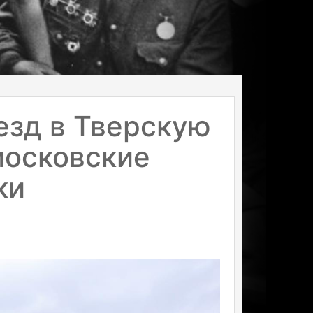
езд в Тверскую
московские
ки