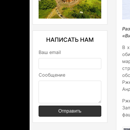
Ра
«В
НАПИСАТЬ НАМ
В 
Ваш email
оби
ма
ст
Сообщение
об
Рже
Ан
Рж
Зап
Отправить
фаш