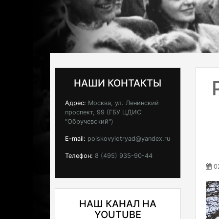
НАШИ КОНТАКТЫ
Адрес:
Москва, ул. Ленинский
проспект, 99 (ГБУ ЦДИС
"Обручевский")
E-mail:
poiskovyiotryad@yandex.ru
Телефон:
8 (495) 935-90-44
02
НАШ КАНАЛ НА
YOUTUBE