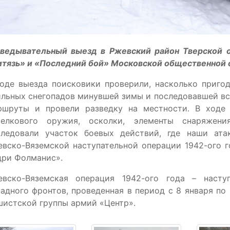
зведывательный выезд в Ржевский район Тверской 
итязь» и «Последний бой» Московской общественной 
ходе выезда поисковики проверили, насколько приго
льных снегопадов минувшей зимы и последовавшей вс
ршруты и провели разведку на местности. В ходе
релкового оружия, осколки, элементы снаряжен
следовали участок боевых действий, где наши ат
вско-Вяземской наступательной операции 1942-ого г
дри Фолманис».
евско-Вяземская операция 1942-ого года – насту
адного фронтов, проведенная в период с 8 января по
истской группы армий «Центр».