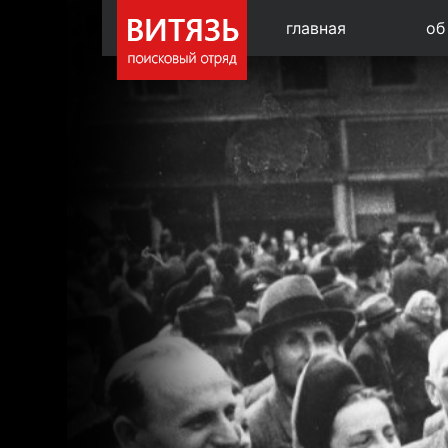
главная
об