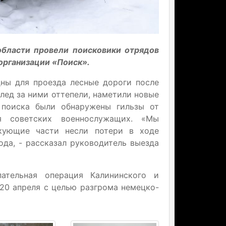
области провели поисковики отрядов
организации «Поиск».
дны для проезда лесные дороги после
лед за ними оттепели, наметили новые
 поиска были обнаружены гильзы от
ия советских военнослужащих. «Мы
акующие части несли потери в ходе
ода, - рассказал руководитель выезда
пательная операция Калининского и
 20 апреля с целью разгрома немецко-