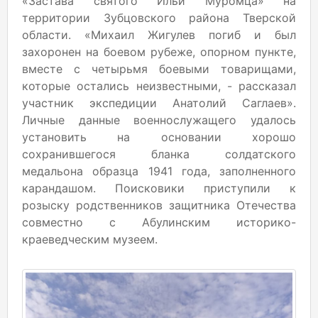
«Застава святого Ильи Муромца» на
территории Зубцовского района Тверской
области. «Михаил Жигулев погиб и был
захоронен на боевом рубеже, опорном пункте,
вместе с четырьмя боевыми товарищами,
которые остались неизвестными, - рассказал
участник экспедиции Анатолий Саглаев».
Личные данные военнослужащего удалось
установить на основании хорошо
сохранившегося бланка солдатского
медальона образца 1941 года, заполненного
карандашом. Поисковики приступили к
розыску родственников защитника Отечества
совместно с Абулинским историко-
краеведческим музеем.