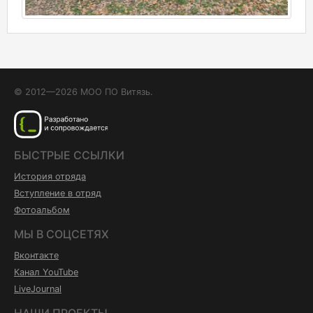
© 2012—2026 МОО ПО Витязь.
БЫСТРЫЕ ССЫЛКИ
История отряда
Вступление в отряд
Фотоальбом
МЫ В СОЦСЕТЯХ
Вконтакте
Канал YouTube
LiveJournal
НАШИ ПРОЕКТЫ