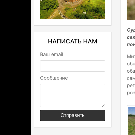
Су
сел
НАПИСАТЬ НАМ
по
Ваш email
Ми
об
об
Сообщение
са
ре
роз
Отправить