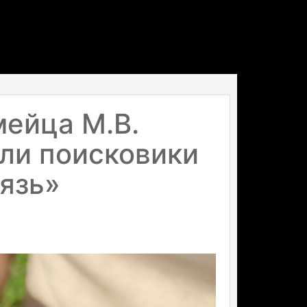
ейца М.В.
ли поисковики
язь»