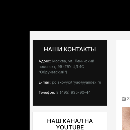
НАШИ КОНТАКТЫ
Адрес:
Москва, ул. Ленинский
проспект, 99 (ГБУ ЦДИС
"Обручевский")
E-mail:
poiskovyiotryad@yandex.ru
Телефон:
8 (495) 935-90-44
22
НАШ КАНАЛ НА
YOUTUBE