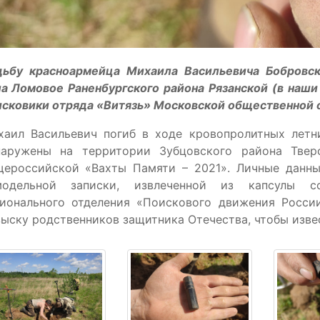
дьбу красноармейца Михаила Васильевича Бобровск
а Ломовое Раненбургского района Рязанской (в наши
исковики отряда «Витязь» Московской общественной 
хаил Васильевич погиб в ходе кровопролитных летни
наружены на территории Зубцовского района Твер
щероссийской «Вахты Памяти – 2021». Личные данны
модельной записки, извлеченной из капсулы со
гионального отделения «Поискового движения Росси
ыску родственников защитника Отечества, чтобы извес