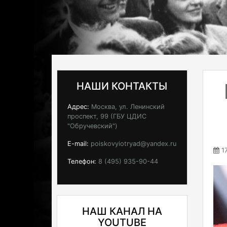
НАШИ КОНТАКТЫ
Адрес:
Москва, ул. Ленинский
проспект, 99 (ГБУ ЦДИС
"Обручевский")
E-mail:
poiskovyiotryad@yandex.ru
17
Телефон:
8 (495) 935-90-44
НАШ КАНАЛ НА
YOUTUBE