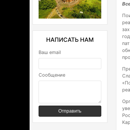
Все
По
реа
зах
го
НАПИСАТЬ НАМ
па
об
Ваш email
про
Пре
Сообщение
Сла
«По
реа
Ор
ув
Отправить
Ро
Кар