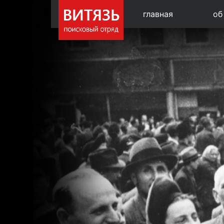
главная
об