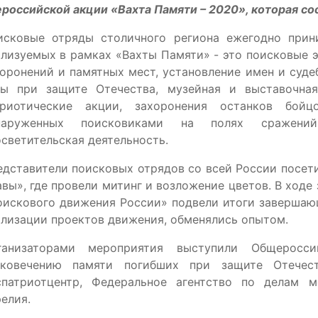
российской акции «Вахта Памяти – 2020», которая со
исковые отряды столичного региона ежегодно прин
лизуемых в рамках «Вахты Памяти» - это поисковые 
оронений и памятных мест, установление имен и суд
ды при защите Отечества, музейная и выставочная
триотические акции, захоронения останков бой
наруженных поисковиками на полях сражений
светительская деятельность.
дставители поисковых отрядов со всей России посет
вы», где провели митинг и возложение цветов. В ходе
искового движения России» подвели итоги завершающ
лизации проектов движения, обменялись опытом.
ганизаторами мероприятия выступили Общеросс
ековечению памяти погибших при защите Отечес
спатриотцентр, Федеральное агентство по делам м
елия.