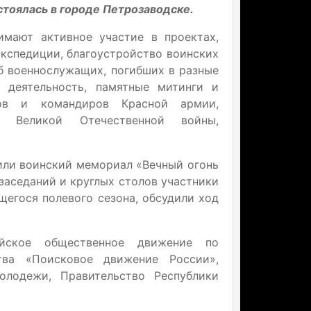
стоялась в городе Петрозаводске.
имают активное участие в проектах,
экспедиции, благоустройство воинских
еб военнослужащих, погибших в разные
 деятельность, памятные митинги и
цов и командиров Красной армии,
 Великой Отечественной войны,
или воинский мемориал «Вечный огонь
 заседаний и круглых столов участники
егося полевого сезона, обсудили ход
ийское общественное движение по
тва «Поисковое движение России»,
олодежи, Правительство Республики