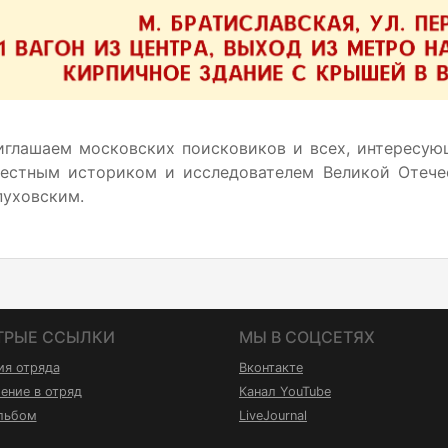
иглашаем московских поисковиков и всех, интересую
вестным историком и исследователем Великой Отеч
пуховским.
ТРЫЕ ССЫЛКИ
МЫ В СОЦСЕТЯХ
ия отряда
Вконтакте
ение в отряд
Канал YouTube
льбом
LiveJournal