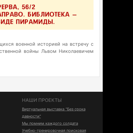
щихся военной историей на встречу с
ественной войны Львом Николаевичем
НАШИ ПРОЕКТЫ
Виртуальная выставка "Без срока
давности"
Мы помним каждого солдата
Учебно-тренировочная поисковая