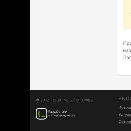
Пр
из
Ло
БЫС
© 2012—2026 МОО ПО Витязь.
Истор
Вступл
Фотоа