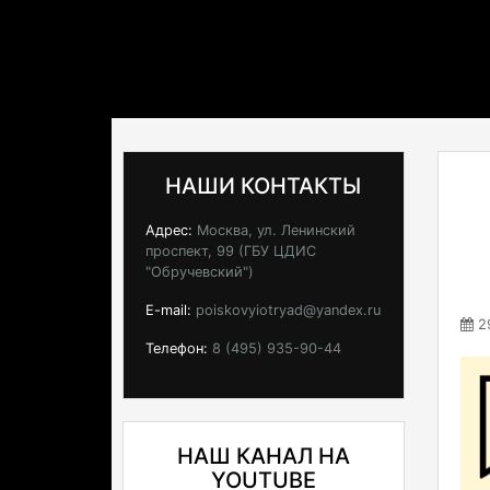
НАШИ КОНТАКТЫ
Адрес:
Москва, ул. Ленинский
проспект, 99 (ГБУ ЦДИС
"Обручевский")
E-mail:
poiskovyiotryad@yandex.ru
29
Телефон:
8 (495) 935-90-44
НАШ КАНАЛ НА
YOUTUBE