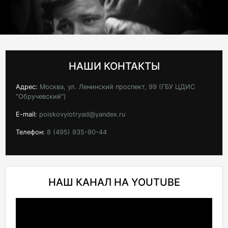
НАШИ КОНТАКТЫ
Адрес:
Москва, ул. Ленинский проспект, 99 (ГБУ ЦДИС
"Обручевский")
E-mail:
poiskovyiotryad@yandex.ru
Телефон:
8 (495) 935-90-44
НАШ КАНАЛ НА YOUTUBE