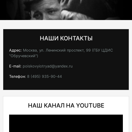
НАШИ КОНТАКТЫ
Адрес:
Москва, ул. Ленинский проспект, 99 (ГБУ ЦДИС
"Обручевский")
E-mail:
poiskovyiotryad@yandex.ru
Телефон:
8 (495) 935-90-44
НАШ КАНАЛ НА YOUTUBE