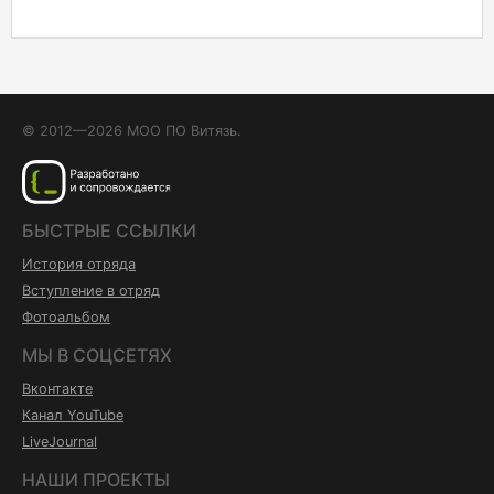
© 2012—2026 МОО ПО Витязь.
БЫСТРЫЕ ССЫЛКИ
История отряда
Вступление в отряд
Фотоальбом
МЫ В СОЦСЕТЯХ
Вконтакте
Канал YouTube
LiveJournal
НАШИ ПРОЕКТЫ