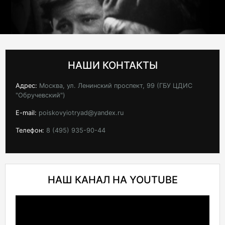
НАШИ КОНТАКТЫ
Адрес:
Москва, ул. Ленинский проспект, 99 (ГБУ ЦДИС
"Обручевский")
E-mail:
poiskovyiotryad@yandex.ru
Телефон:
8 (495) 935-90-44
НАШ КАНАЛ НА YOUTUBE