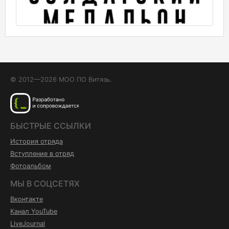
© 2012—2026 МОО ПО Витязь.
БЫСТРЫЕ ССЫЛКИ
История отряда
Вступление в отряд
Фотоальбом
МЫ В СОЦСЕТЯХ
Вконтакте
Канал YouTube
LiveJournal