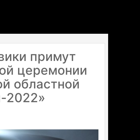
вики примут
ной церемонии
ой областной
и-2022»