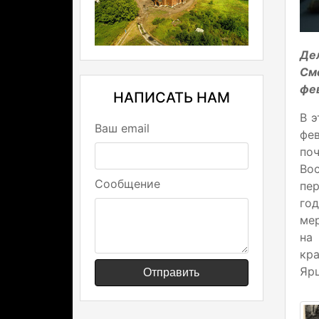
Де
См
фе
НАПИСАТЬ НАМ
В э
Ваш email
фе
по
Во
Сообщение
пе
год
мер
на
кр
Ярц
Отправить