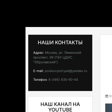
НАШИ КОНТАКТЫ
Адрес:
Москва, ул. Ленинский
проспект, 99 (ГБУ ЦДИС
"Обручевский")
E-mail:
poiskovyiotryad@yandex.ru
Телефон:
8 (495) 935-90-44
03
НАШ КАНАЛ НА
YOUTUBE