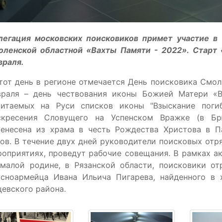
легация московских поисковиков примет участие в
оленской областной «Вахты Памяти - 2022». Старт 
враля.
тот день в регионе отмечается День поисковика Смо
враля – день чествования иконы Божией Матери «В
читаемых на Руси списков иконы "Взыскание поги
скресения Словущего на Успенском Вражке (в Бр
ренесена из храма в честь Рождества Христова в П
ов. В течение двух дней руководители поисковых от
оприятиях, проведут рабочие совещания. В рамках а
 малой родине, в Рязанской области, поисковики от
асноармейца Ивана Ильича Пигарева, найденного в
евского района.