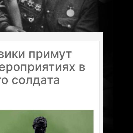
вики примут
ероприятиях в
о солдата