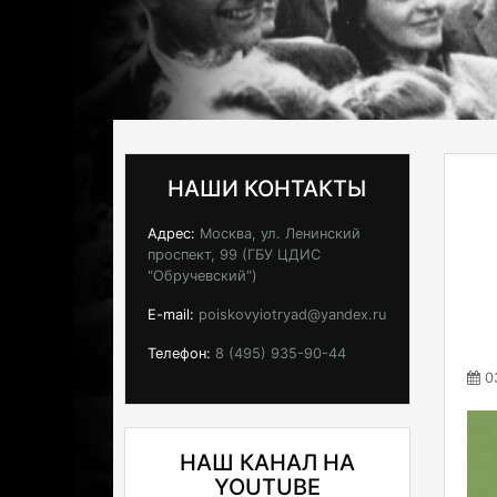
НАШИ КОНТАКТЫ
Адрес:
Москва, ул. Ленинский
проспект, 99 (ГБУ ЦДИС
"Обручевский")
E-mail:
poiskovyiotryad@yandex.ru
Телефон:
8 (495) 935-90-44
03
НАШ КАНАЛ НА
YOUTUBE