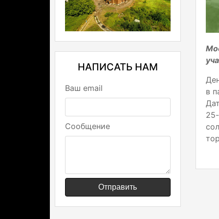
Мос
уча
НАПИСАТЬ НАМ
Ден
Ваш email
в п
Дат
25
Сообщение
со
тор
Отправить