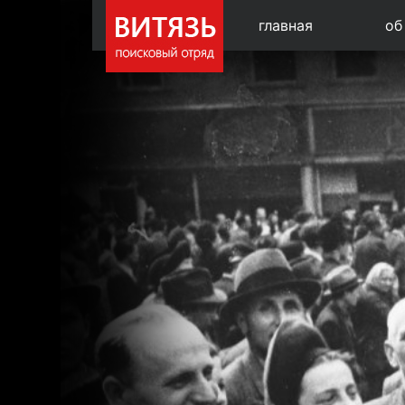
главная
об