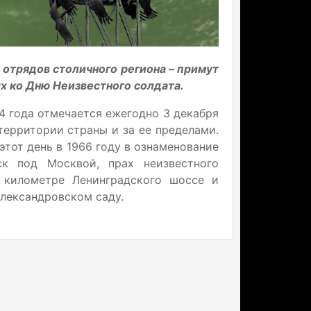
отрядов столичного региона – примут
х ко Дню Неизвестного солдата.
14 года отмечается ежегодно 3 декабря
территории страны и за ее пределами.
 этот день в 1966 году в ознаменование
к под Москвой, прах неизвестного
 километре Ленинградского шоссе и
лександровском саду.