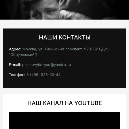
НАШИ КОНТАКТЫ
Адрес:
Москва, ул. Ленинский проспект, 99 (ГБУ ЦДИС
"Обручевский")
E-mail:
poiskovyiotryad@yandex.ru
Телефон:
8 (495) 935-90-44
НАШ КАНАЛ НА YOUTUBE