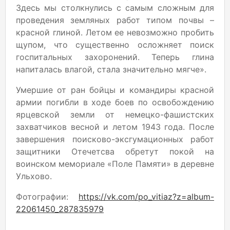
Здесь мы столкнулись с самым сложным для
проведения земляных работ типом почвы –
красной глиной. Летом ее невозможно пробить
щупом, что существенно осложняет поиск
госпитальных захоронений. Теперь глина
напиталась влагой, стала значительно мягче».
Умершие от ран бойцы и командиры красной
армии погибли в ходе боев по освобождению
ярцевской земли от немецко-фашистских
захватчиков весной и летом 1943 года. После
завершения поисково-эксгумационных работ
защитники Отечетсва обретут покой на
воинском мемориале «Поле Памяти» в деревне
Ульхово.
Фотографии:
https://vk.com/po_vitiaz?z=album-
22061450_287835979