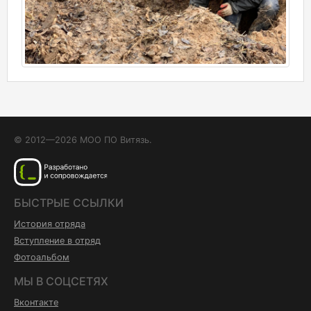
© 2012—2026 МОО ПО Витязь.
БЫСТРЫЕ ССЫЛКИ
История отряда
Вступление в отряд
Фотоальбом
МЫ В СОЦСЕТЯХ
Вконтакте