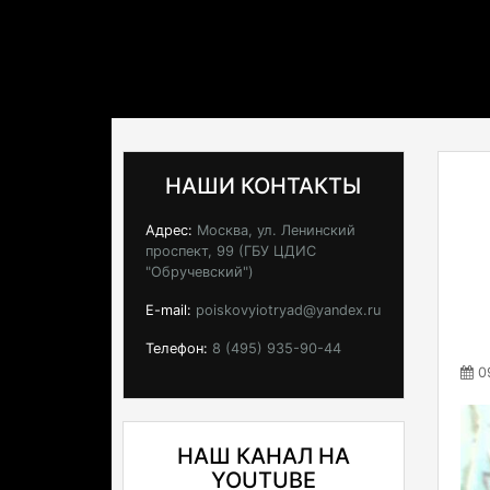
НАШИ КОНТАКТЫ
Адрес:
Москва, ул. Ленинский
проспект, 99 (ГБУ ЦДИС
"Обручевский")
E-mail:
poiskovyiotryad@yandex.ru
Телефон:
8 (495) 935-90-44
09
НАШ КАНАЛ НА
YOUTUBE