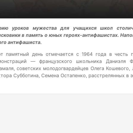
рию уроков мужества для учащихся школ столич
сковики в память о юных героях-антифашистах. Напо
ого антифашиста.
от памятный день отмечается с 1964 года в честь 
монстраций — французского школьника Даниэля 
амаля, советских молодогвардейцев Олега Кошевого,
тора Субботина, Семена Остапенко, расстрелянных в 