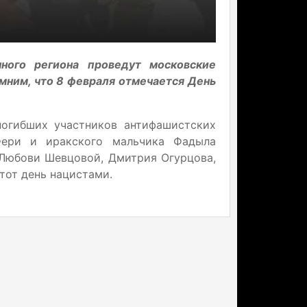
ного региона проведут московские
мним, что 8 февраля отмечается День
погибших участников антифашистских
Фери и иракского мальчика Фадыла
 Любови Шевцовой, Дмитрия Огурцова,
этот день нацистами.