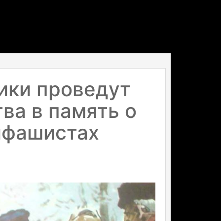
ики проведут
ва в память о
ифашистах