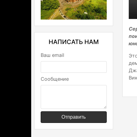
Се
пои
НАПИСАТЬ НАМ
юн
Ваш email
Эт
де
Дж
Вик
Сообщение
Отправить