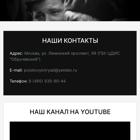
НАШИ КОНТАКТЫ
Адрес:
Москва, ул. Ленинский проспект, 99 (ГБУ ЦДИС
"Обручевский")
E-mail:
poiskovyiotryad@yandex.ru
Телефон:
8 (495) 935-90-44
НАШ КАНАЛ НА YOUTUBE