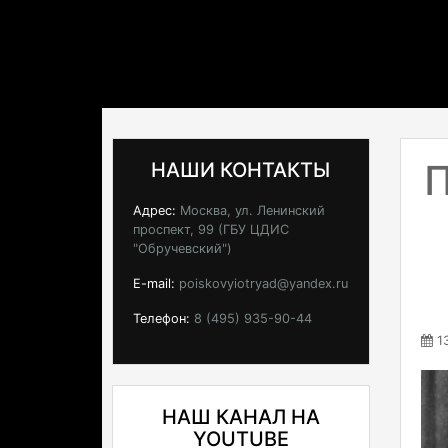
П
НАШИ КОНТАКТЫ
Адрес:
Москва, ул. Ленинский
проспект, 99 (ГБУ ЦДИС
"Обручевский")
E-mail:
poiskovyiotryad@yandex.ru
Телефон:
8 (495) 935-90-44
13
НАШ КАНАЛ НА
YOUTUBE