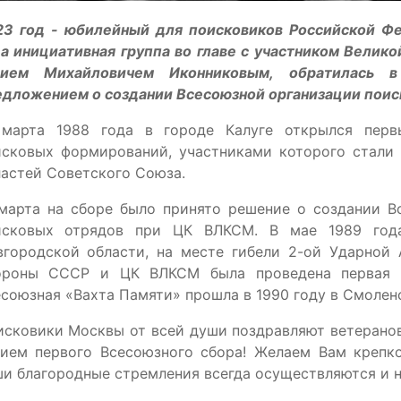
23 год - юбилейный для поисковиков Российской Фе
а инициативная группа во главе с участником Велик
ием Михайловичем Иконниковым, обратилась 
едложением о создании Всесоюзной организации поис
 марта 1988 года в городе Калуге открылся перв
исковых формирований, участниками которого стали 
астей Советского Союза.
 марта на сборе было принято решение о создании В
исковых отрядов при ЦК ВЛКСМ. В мае 1989 год
вгородской области, на месте гибели 2-ой Ударной
ороны СССР и ЦК ВЛКСМ была проведена первая В
союзная «Вахта Памяти» прошла в 1990 году в Смолен
сковики Москвы от всей души поздравляют ветеранов
тием первого Всесоюзного сбора! Желаем Вам крепко
и благородные стремления всегда осуществляются и н