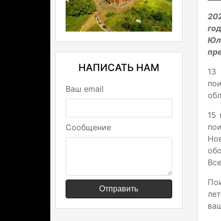
20
год
Юл
пр
НАПИСАТЬ НАМ
13
по
Ваш email
обл
15
по
Сообщение
Но
об
Все
Пои
Отправить
ле
ваш