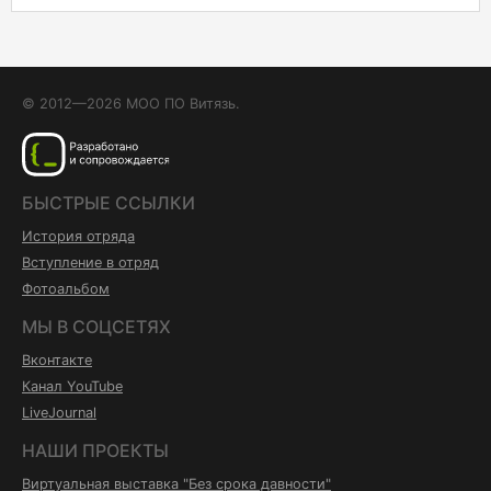
© 2012—2026 МОО ПО Витязь.
БЫСТРЫЕ ССЫЛКИ
История отряда
Вступление в отряд
Фотоальбом
МЫ В СОЦСЕТЯХ
Вконтакте
Канал YouTube
LiveJournal
НАШИ ПРОЕКТЫ
Виртуальная выставка "Без срока давности"