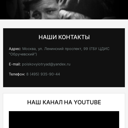
НАШИ КОНТАКТЫ
Адрес:
Москва, ул. Ленинский проспект, 99 (ГБУ ЦДИС
"Обручевский")
E-mail:
poiskovyiotryad@yandex.ru
Телефон:
8 (495) 935-90-44
НАШ КАНАЛ НА YOUTUBE