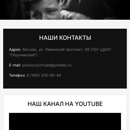
НАШИ КОНТАКТЫ
Адрес:
Москва, ул. Ленинский проспект, 99 (ГБУ ЦДИС
"Обручевский")
E-mail:
poiskovyiotryad@yandex.ru
Телефон:
8 (495) 935-90-44
НАШ КАНАЛ НА YOUTUBE