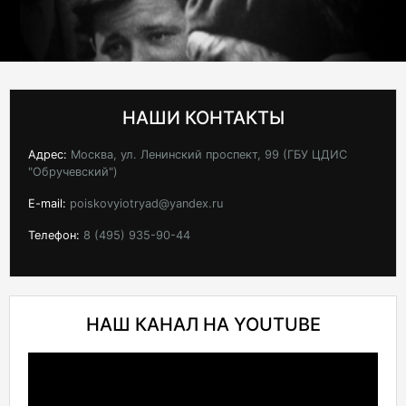
НАШИ КОНТАКТЫ
Адрес:
Москва, ул. Ленинский проспект, 99 (ГБУ ЦДИС
"Обручевский")
E-mail:
poiskovyiotryad@yandex.ru
Телефон:
8 (495) 935-90-44
НАШ КАНАЛ НА YOUTUBE