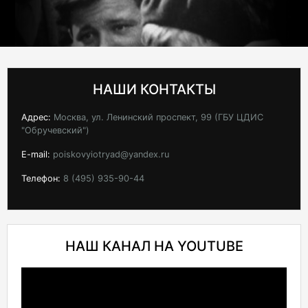
НАШИ КОНТАКТЫ
Адрес:
Москва, ул. Ленинский проспект, 99 (ГБУ ЦДИС
"Обручевский")
E-mail:
poiskovyiotryad@yandex.ru
Телефон:
8 (495) 935-90-44
НАШ КАНАЛ НА YOUTUBE