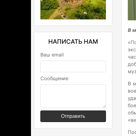
В м
НАПИСАТЬ НАМ
«П
эк
Ваш email
ча
до
муз
Сообщение
В 
во
уд
бо
обм
Отправить
«ве
По