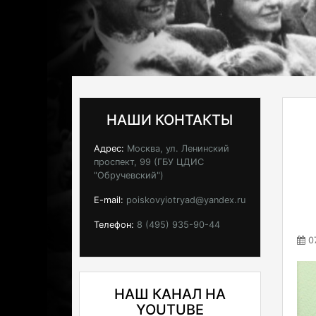
НАШИ КОНТАКТЫ
Адрес:
Москва, ул. Ленинский
проспект, 99 (ГБУ ЦДИС
"Обручевский")
E-mail:
poiskovyiotryad@yandex.ru
Телефон:
8 (495) 935-90-44
07
НАШ КАНАЛ НА
YOUTUBE