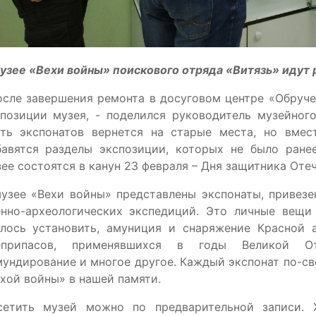
узее «Вехи войны» поискового отряда «Витязь» идут
осле завершения ремонта в досуговом центре «Обруч
спозиции музея, - поделился руководитель музейног
сть экспонатов вернется на старые места, но вме
бавятся разделы экспозиции, которых не было ране
ее состоятся в канун 23 февраля – Дня защитника Отеч
музее «Вехи войны» представлены экспонаты, привез
енно-археологических экспедиций. Это личные вещи
алось установить, амуниция и снаряжение Красной
еприпасов, применявшихся в годы Великой Оте
ундирование и многое другое. Каждый экспонат по-св
хой войны» в нашей памяти.
сетить музей можно по предварительной записи. Ж