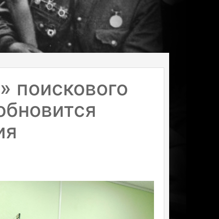
» поискового
обновится
ия