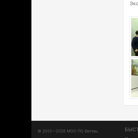
Экс
БЫС
© 2012—2026 МОО ПО Витязь.