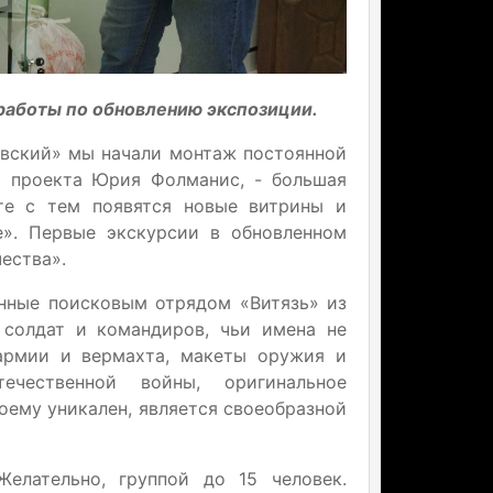
 работы по обновлению экспозиции.
евский» мы начали монтаж постоянной
о проекта Юрия Фолманис, - большая
сте с тем появятся новые витрины и
е». Первые экскурсии в обновленном
ества».
енные поисковым отрядом «Витязь» из
 солдат и командиров, чьи имена не
 армии и вермахта, макеты оружия и
чественной войны, оригинальное
оему уникален, является своеобразной
елательно, группой до 15 человек.