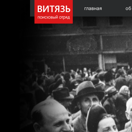
главная
об