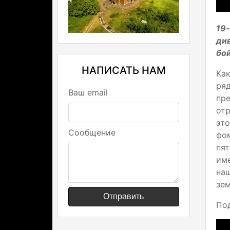
19
ди
бо
НАПИСАТЬ НАМ
Ка
ря
Ваш email
пр
от
это
Сообщение
фо
пят
име
на
зем
Отправить
Под