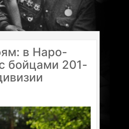
ям: в Наро-
с бойцами 201-
дивизии