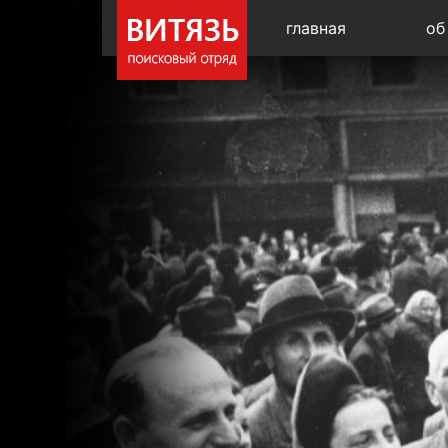
главная
об