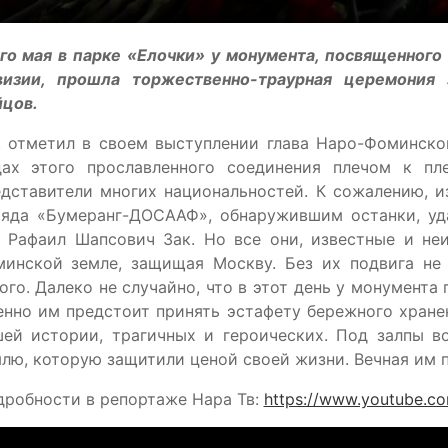
-го мая в парке «Елочки» у монумента, посвященног
визии, прошла торжественно-траурная церемония 
йцов.
к отметил в своем выступлении глава Наро-Фоминско
дах этого прославленного соединения плечом к пл
едставители многих национальностей. К сожалению, 
ряда «Бумеранг-ДОСААФ», обнаружившим останки, уда
 Рафаил Шапсович Зак. Но все они, известные и неи
минской земле, защищая Москву. Без их подвига н
ого. Далеко не случайно, что в этот день у монумент
нно им предстоит принять эстафету бережного хране
шей истории, трагичных и героических. Под залпы в
лю, которую защитили ценой своей жизни. Вечная им п
робности в репортаже Нара Тв:
https://www.youtube.