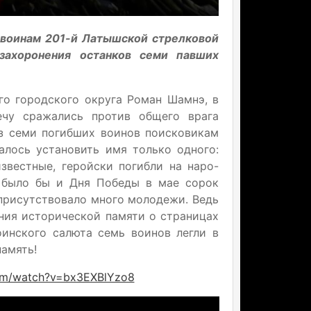
о воинам 201-й Латышской стрелковой
захоронения останков семи павших
го городского округа Роман Шамнэ, в
ечу сражались против общего врага
из семи погибших воинов поисковикам
лось установить имя только одного:
звестные, геройски погибли на наро-
е было бы и Дня Победы в мае сорок
а присутствовало много молодежи. Ведь
ния исторической памяти о страницах
оинского салюта семь воинов легли в
амять!
com/watch?v=bx3EXBlYzo8