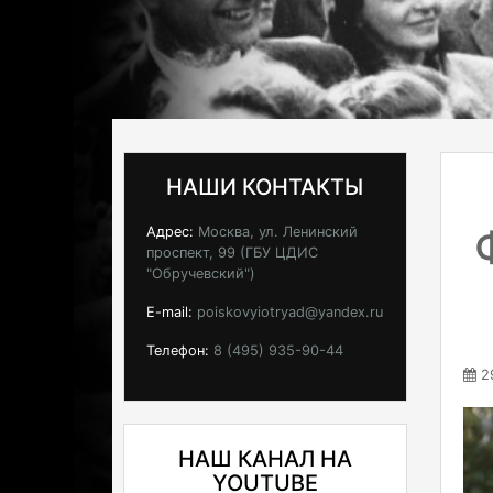
НАШИ КОНТАКТЫ
Адрес:
Москва, ул. Ленинский
проспект, 99 (ГБУ ЦДИС
"Обручевский")
E-mail:
poiskovyiotryad@yandex.ru
Телефон:
8 (495) 935-90-44
29
НАШ КАНАЛ НА
YOUTUBE