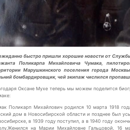
ожиданно быстро пришли хорошие новости от Службы
ржанта Поликарпа Михайловича Чумака, пилотир
рритории Марушкинского поселения города Москвы
ьний бомбардировщик, чей экипаж числился пропавши
агодаря Оксане Мухе теперь мы можем поделится био
аке:
ак Поликарп Михайлович родился 10 марта 1918 года
ский дом в Новосибирской области и позднее был ус
осибирске, в 1939 году поступил, а в 1940 году око
олу.Женился на Марии Михайловне Гальцовой, 16 м