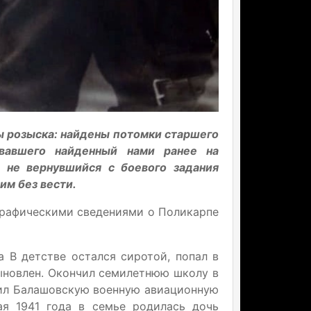
 розыска: найдены потомки старшего
овавшего найденный нами ранее на
 не вернувшийся с боевого задания
м без вести.
графическими сведениями о Поликарпе
 В детстве остался сиротой, попал в
ыновлен. Окончил семилетнюю школу в
нчил Балашовскую военную авиационную
ая 1941 года в семье родилась дочь