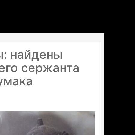
ы: найдены
его сержанта
умака