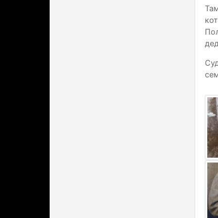
Там
ко
По
дед
Суд
сем