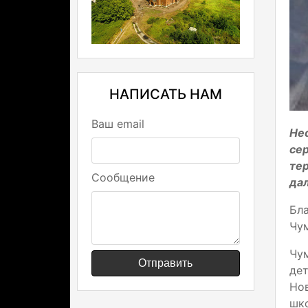
НАПИСАТЬ НАМ
Ваш email
Не
се
те
Сообщение
дал
Бл
Чум
Чум
Отправить
дет
Нов
шк