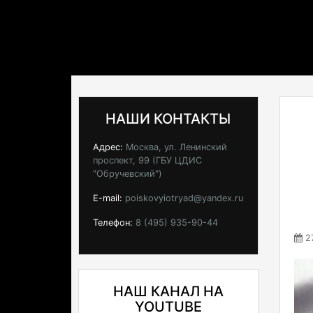
НАШИ КОНТАКТЫ
Адрес:
Москва, ул. Ленинский
проспект, 99 (ГБУ ЦДИС
"Обручевский")
E-mail:
poiskovyiotryad@yandex.ru
Телефон:
8 (495) 935-90-44
27
НАШ КАНАЛ НА
YOUTUBE