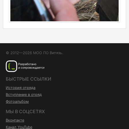
© 2012—2026 МОО ПО Витязь.
БЫСТРЫЕ ССЫЛКИ
История отряда
Вступление в отряд
Фотоальбом
МЫ В СОЦСЕТЯХ
Вконтакте
Канал YouTube