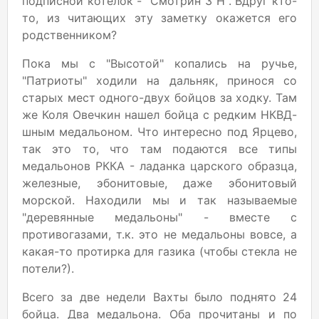
подписной котелок - "Смотрин З Н". Вдруг кто-
то, из читающих эту заметку окажется его
родственником?
Пока мы с "Высотой" копались на ручье,
"Патриоты" ходили на дальняк, принося со
старых мест одного-двух бойцов за ходку. Там
же Коля Овечкин нашел бойца с редким НКВД-
шным медальоном. Что интересно под Ярцево,
так это то, что там подаются все типы
медальонов РККА - ладанка царского образца,
железные, эбонитовые, даже эбонитовый
морской. Находили мы и так называемые
"деревянные медальоны" - вместе с
противогазами, т.к. это не медальоны вовсе, а
какая-то протирка для газика (чтобы стекла не
потели?).
Всего за две недели Вахты было поднято 24
бойца. Два медальона. Оба прочитаны и по