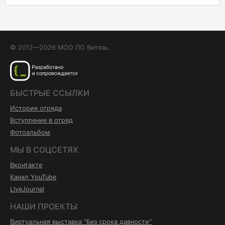
© 2012—2026 МОО ПО Витязь.
БЫСТРЫЕ ССЫЛКИ
История отряда
Вступление в отряд
Фотоальбом
МЫ В СОЦСЕТЯХ
Вконтакте
Канал YouTube
LiveJournal
НАШИ ПРОЕКТЫ
Виртуальная выставка "Без срока давности"