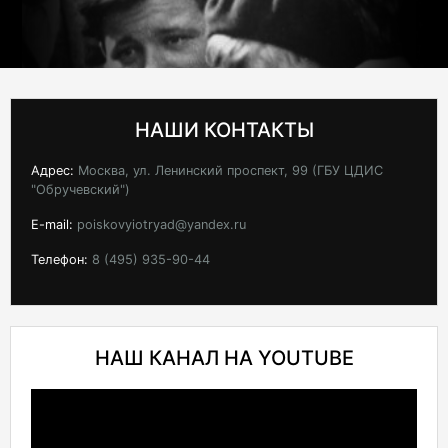
НАШИ КОНТАКТЫ
Адрес:
Москва, ул. Ленинский проспект, 99 (ГБУ ЦДИС
"Обручевский")
E-mail:
poiskovyiotryad@yandex.ru
Телефон:
8 (495) 935-90-44
НАШ КАНАЛ НА YOUTUBE