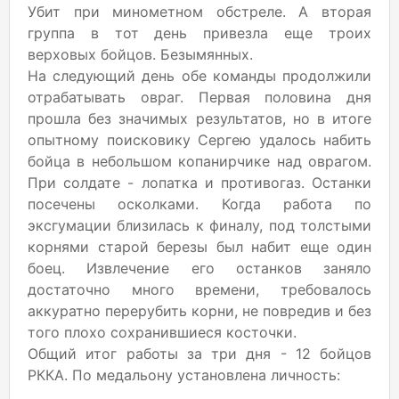
Убит при минометном обстреле. А вторая
группа в тот день привезла еще троих
верховых бойцов. Безымянных.
На следующий день обе команды продолжили
отрабатывать овраг. Первая половина дня
прошла без значимых результатов, но в итоге
опытному поисковику Сергею удалось набить
бойца в небольшом копанирчике над оврагом.
При солдате - лопатка и противогаз. Останки
посечены осколками. Когда работа по
эксгумации близилась к финалу, под толстыми
корнями старой березы был набит еще один
боец. Извлечение его останков заняло
достаточно много времени, требовалось
аккуратно перерубить корни, не повредив и без
того плохо сохранившиеся косточки.
Общий итог работы за три дня - 12 бойцов
РККА. По медальону установлена личность: