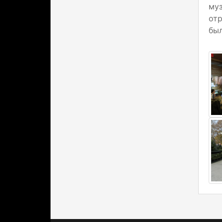
му
отр
был