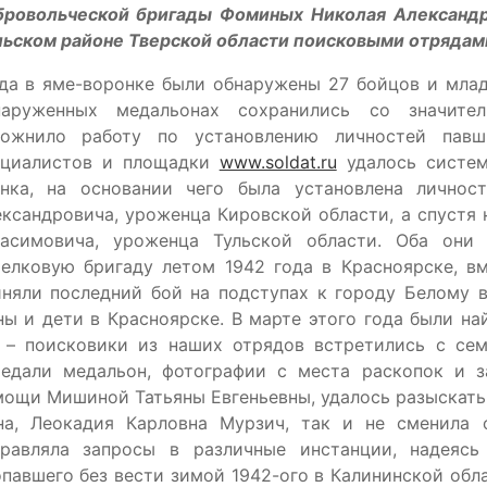
бровольческой бригады Фоминых Николая Александро
ьском районе Тверской области поисковыми отрядами
гда в яме-воронке были обнаружены 27 бойцов и мла
наруженных медальонах сохранились со значите
ложнило работу по установлению личностей па
ециалистов и площадки
www.soldat.ru
удалось систем
анка, на основании чего была установлена лично
ксандровича, уроженца Кировской области, а спустя
расимовича, уроженца Тульской области. Оба они
релковую бригаду летом 1942 года в Красноярске, в
няли последний бой на подступах к городу Белому в
ы и дети в Красноярске. В марте этого года были н
. – поисковики из наших отрядов встретились с сем
редали медальон, фотографии с места раскопок и за
ощи Мишиной Татьяны Евгеньевны, удалось разыскать
на, Леокадия Карловна Мурзич, так и не сменила 
правляла запросы в различные инстанции, надеясь
павшего без вести зимой 1942-ого в Калининской обла