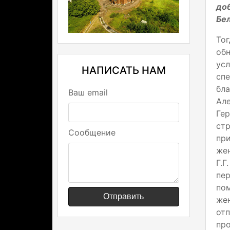
до
Бел
То
об
ус
НАПИСАТЬ НАМ
сп
бл
Ваш email
Але
Ге
ст
Сообщение
при
жен
Г.Г
пе
пом
Отправить
же
от
про