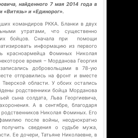
вича, найденного 7 мая 2014 года в
 «Витязь» и «Единорог».
дших командиров РККА. Бланки в двух
льными утратами, что существенно
вших бойцов. Сначала при помощи
атизировать информацию из первого
сть красноармейца Фоминых Николая
 некоторое время – Морданова Георгия
 записались добровольцами в 78-ую
месте отправились на фронт и вместе
 Тверской области. У обоих остались
айдены родственники бойца Морданова
ьей сына солдата, Льва Георгиевича,
хоронения. А в сентябре, благодаря
 родственников Николая Фоминых. Его
фамилию после войны, неоднократно
 получить сведения о судьбе мужа,
сти. Ее дочери, Татьяне Николаевне, в