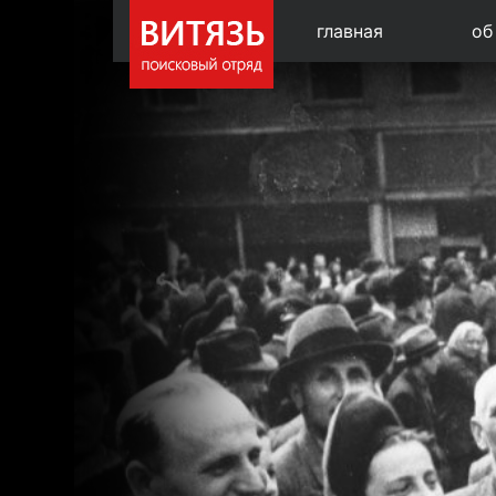
главная
об