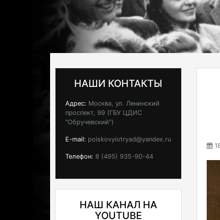
НАШИ КОНТАКТЫ
Адрес:
Москва, ул. Ленинский
проспект, 99 (ГБУ ЦДИС
"Обручевский")
E-mail:
poiskovyiotryad@yandex.ru
18
Телефон:
8 (495) 935-90-44
НАШ КАНАЛ НА
YOUTUBE