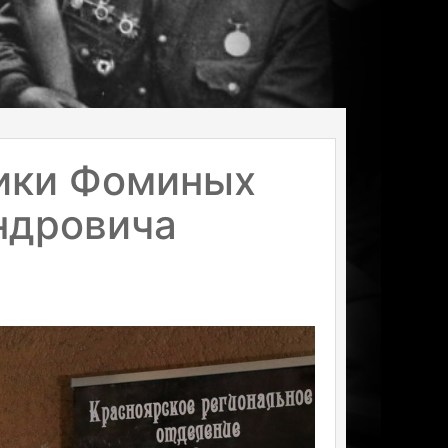
ики Фоминых
ндровича