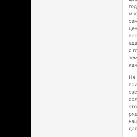
год
мно
са
це
вре
едв
с г
зем
ка
На 
по
св
сол
что
ряд
наш
дал