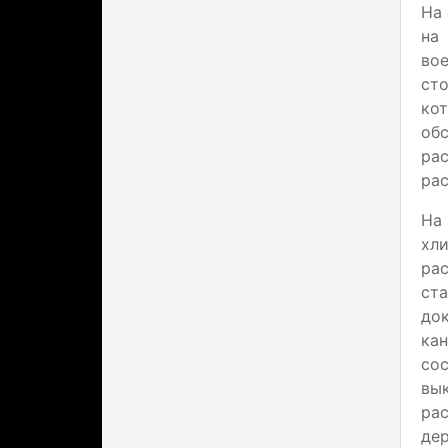
На 
на 
вое
ст
ко
об
ра
рас
На
хл
ра
ста
до
кан
сос
вык
рас
дер