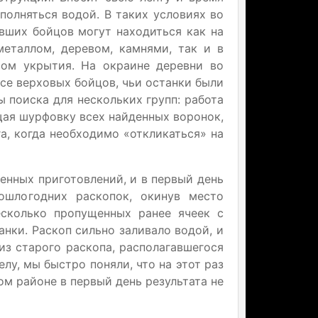
полняться водой. В таких условиях во
авших бойцов могут находиться как на
еталлом, деревом, камнями, так и в
вом укрытия. На окраине деревни во
се верховых бойцов, чьи останки были
 поиска для нескольких групп: работа
щая шурфовку всех найденных воронок,
а, когда необходимо «откликаться» на
енных приготовлений, и в первый день
ошлогодних раскопок, окинув место
есколько пропущенных ранее ячеек с
анки. Раскоп сильно заливало водой, и
из старого раскопа, располагавшегося
лу, мы быстро поняли, что на этот раз
м районе в первый день результата не