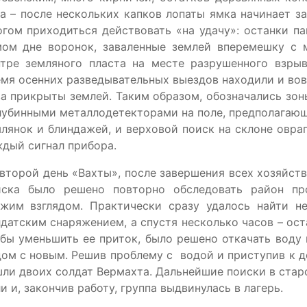
а – после нескольких капков лопаты ямка начинает за
гом приходиться действовать «на удачу»: останки п
мом дне воронок, заваленные землей вперемешку с м
нтре земляного пласта на месте разрушенного взры
мя осенних разведывательных выездов находили и вов
а прикрыты землей. Таким образом, обозначались зоны
лубинными металлодетекторами на поле, предполагаю
лянок и блиндажей, и верховой поиск на склоне овраг
ждый сигнал прибора.
второй день «Вахты», после завершения всех хозяйств
иска было решено повторно обследовать район пр
ежим взглядом. Практически сразу удалось найти н
датским снаряжением, а спустя несколько часов – ост
бы уменьшить ее приток, было решено откачать воду 
ом с новым. Решив проблему с водой и приступив к де
ли двоих солдат Вермахта. Дальнейшие поиски в старо
и и, закончив работу, группа выдвинулась в лагерь.