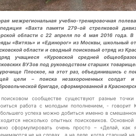
орая межрегиональная учебно-тренировочная полева
спедиция «Вахта памяти 279-ой стрелковой диви
ерской области с 22 апреля по 4 мая 2016 года. В
ряды «Витязь» и «Единорог» из Москвы, школьный от
ковской области и сводный поисковый отряд из Крас
дряд учащиеся «Куровской средней общеобраз
сковских ВУЗов под руководством старших товарищей
 урочище Плоское, на этот раз, объединившись с по
щей цели – поиска незахороненных солдат и
ровольческой бригаде, сформированной в Красноярске
 поисковом сообществе существуют разные точки
роиться работа с молодым пополнением, - говорит
большего успеха можно добиться именно в смешанном
иходится несколько опытных поисковиков. Основной 
жно сформулировать очень просто – «Делай, как я
енимаются не на словах, а на деле, когда старший на