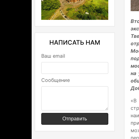
Вт
эк
Тв
НАПИСАТЬ НАМ
от
Мос
Ваш email
по
мо
на
Сообщение
об
Доб
«В
ст
наи
Отправить
пр
мо
пер