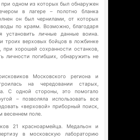
, при одном из которых был обнаружен
вечером в лагере – полотно бланка
олнен он был чернилами, от которых
воды по краям. Возможно, благодаря
я установить личные данные воина.
и троих верховых бойцов в ложбинке
, при хорошей сохранности останков,
ь личности погибших, обнаружить не
оисковиков Московского региона и
роилась на чередовании старых,
а. С одной стороны, это помогало
ругой – позволяла использовать все
едовать «верховой» приборный поиск,
м весеннем поле.
ков 21 красноармейца. Медальон и
пертизу в московскую лабораторию