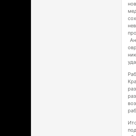
нов
ме
со
не
пр
Ан
ов
ни
уда
Ра
Кр
ра
ра
во
раб
Ит
по