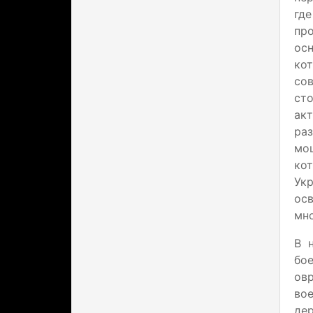
где
пр
осн
ко
сов
сто
акт
ра
мощ
ко
Ук
ос
мно
В 
бо
овр
во
дер