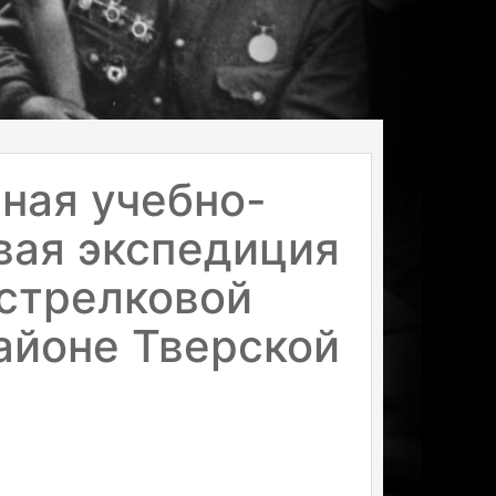
ная учебно-
вая экспедиция
 стрелковой
айоне Тверской
и