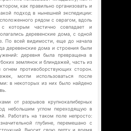
ктором, как правильно организовать и
такой подход в нынешней экспедиции:
асположенного рядом с оврагом, вдоль
, с которым частично совпадает и
олагались деревенские дома, с одной
е. По всей видимости, еще до начала
ода деревенские дома и строения были
ужений: деревня была превращена в
боких землянок и блиндажей, часть из
м огнем противоборствующих сторон.
жек, могли использоваться после
ми: в некоторых из них было найдено
вь.
ками от разрывов крупнокалиберных
 под небольшим углом переходящую в
й. Работать на таком поле непросто:
значительной глубине, перемешано с
струкций. Вносит свою лепту и время