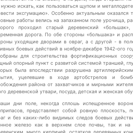
 нужно искать, как пользоваться щупом и металлодете
овести эксгумацию». Особенно актуальным оказался 
овные работы велись на запаханном поле урочища, р
торого проходил старый деревенский «большак»
ременная дорога. По обе стороны «большака» и расп
роны уходящие дворами в овраг, а с другой - в пол
ивных боевых действий в ноябре-декабре 1942-ого г
зобраны для строительства фортификационных соор
ный опорный пункт с развитой системой траншей, глу
торых была впоследствии разрушена артиллерийски
рытия, уцелевшие в ходе артобстрелов и бомбе
вобождения района от захватчиков и мирными жителя
го деревенской утвари, посуда, детская и женская обу
наши дни поле, некогда сплошь испещренное ворон
еприпасов, представляет собой ровную плоскость,
аг и без каких-либо видимых следов боевых действи
енное железо как в верхнем слое почвы, так и на 
евенским, много кирпичей, остатков деревянных кон