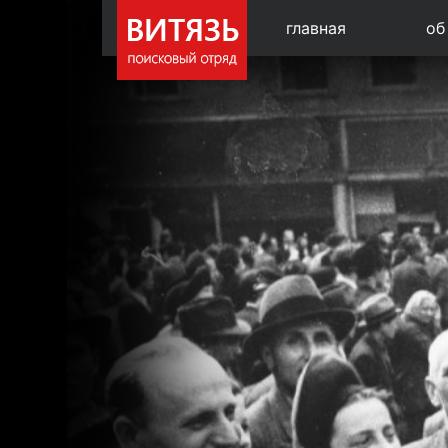
главная
об