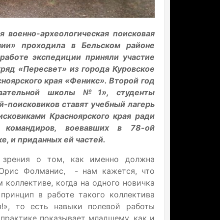
я военно-археологическая поисковая
зии» проходила в Бельском районе
 работе экспедиции приняли участие
ряд «Пересвет» из города Куровское
ноярского края «Феникс». Второй год
овательной школы №1», студенты
-поисковиков ставят учебный лагерь
исковиками Красноярского края ради
 командиров, воевавших в 78-ой
, и приданных ей частей.
 зрения о том, как именно должна
 Юрис Фолманис, - нам кажется, что
 коллективе, когда на одного новичка
принцип в работе такого коллектива
!», то есть навыки полевой работы
 практике показывает младшему, как и