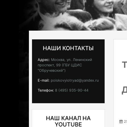
НАШИ КОНТАКТЫ
Адрес:
Москва, ул. Ленинский
проспект, 99 (ГБУ ЦДИС
"Обручевский")
E-mail:
poiskovyiotryad@yandex.ru
Телефон:
8 (495) 935-90-44
НАШ КАНАЛ НА
25
YOUTUBE