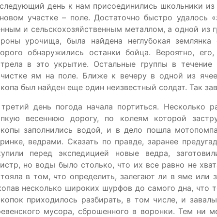
следующий день к нам присоединились школьники из 
новом участке – поле. Достаточно быстро удалось «
нным и сельскохозяйственным металлом, а одной из г
ороны урочища, была найдена неглубокая землянка
торого обнаружились останки бойца. Вероятно, его,
стрела в это укрытие. Остальные группы в течение
счистке ям на поле. Ближе к вечеру в одной из яче
копа был найден еще один неизвестный солдат. Так за
 третий день погода начала портиться. Несколько р
ипкую весеннюю дорогу, по колеям которой застру
скопы заполнились водой, и в дело пошла мотопомп
ринке, ведрами. Сказать по правде, заранее предуг
купили перед экспедицией новые ведра, заготови
истр, но воды было столько, что их все равно не хва
тояла в том, что определить, залегают ли в яме или 
опав несколько широких шурфов до самого дна, что 
копок приходилось разбирать, в том числе, и завал
евенского мусора, сброшенного в воронки. Тем ни м