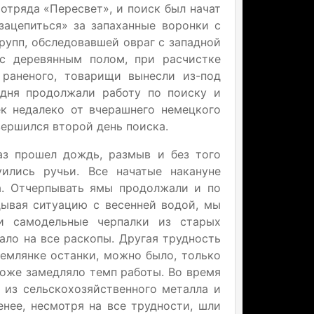
отряда «Пересвет», и поиск был начат
зацепиться» за запаханные воронки с
рупп, обследовавшей овраг с западной
 с деревянным полом, при расчистке
 раненого, товарищи вынесли из-под
 дня продолжали работу по поиску и
ек недалеко от вчерашнего немецкого
вершился второй день поиска.
аз прошел дождь, размыв и без того
ились ручьи. Все начатые накануне
а. Отчерпывать ямы продолжали и по
адывая ситуацию с весенней водой, мы
ли самодельные черпалки из старых
тало на все раскопы. Другая трудность
землянке останки, можно было, только
тоже замедляло темп работы. Во время
ы из сельскохозяйственного металла и
енее, несмотря на все трудности, шли