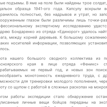
ые подъемы. В яме на поле были найдены трое солдат
дальон образца 1941-ого года. Капсулу вскрыли 
хранилось полностью, без надрывов и утрат, но зап
вооруженным глазом были различимы лишь точки-раз
офессиональному экспертному исследованию удастс
дрею Бондаренко из отряда «Единорог» удалось найт
рага, между корней деревьев. К большому сожалению
каких носителей информации, позволяющих установит
лось.
бота нашего большого сводного коллектива из п
асноярского края в лице отряда «Феникс» ст
зрабатываемых не первый год, и новых зон поиск
знообразить монотонность ежедневного труда, с д
зможности для тренировки молодого пополнения, чер
оту со щупом с работой в сложных раскопах на мокро
огом работы экспедиции стало обнаружение остан
дписанные личные вещи бойцов переданы на экс