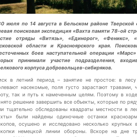
30 июля по 14 августа в Бельском районе Тверской
евая поисковая экспедиция «Вахта памяти 78-ой стр
астие отряды «Витязь», «Единорог», «Феникс», 
сковской области и Красноярского края. Поиско
есточенных боев наступательной операции «Марс» 
торых принимали участие подразделения, входи
релкового корпуса добровольцев-сибиряков.
иск в летний период – занятие не простое: в лес
олевают насекомые, поля густо зарастают травами, 
оту, так и путь к намеченным целям. Поэтому в ход
нято решение завершить все объекты, которые по ряду
ли тщательно обследованы квадраты местности в лес
ахты» были найдены одиночные останки красноарм
скопов, осушено и исследовано несколько крупных 
скопки немецкой линии обороны. Вскоре на дне т