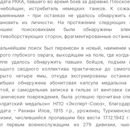
дата РККА, павшего во время боев за деревню Плоское
онебойщик, истребитель немецких танков. К сожа
зымянными – при останках не удалось обнаружить 
тановить их личности. На протяжении следующих 
аншеи: поисковиками были обнаружены эл
тивоборствующих сторон, фрагментированные останки
дальнейшем поиск был перенесен в новый, наименее 
рого глубокого оврага, выходящем на поле, где когда
уппе удалось обнаружить павших бойцов, подъем 
льшого сводного коллектива практически до самог
крыто четыре ямы, откуда эксгумированы останк
гибших обнаружена эбонитовая капсула медальона 
той, и самодельная записка в гильзе от винтовки с
ханические повреждения, была успешно прочитана сп
олдатский медальон» НПО «Эксперт-Союз», благодар
лдата – Рахман Илов, 1915 г.р., уроженец Туркменс
изии, числившийся пропавшим без вести 17.12.1942 
ал первым военнослужащим из 279 дивизии, чью