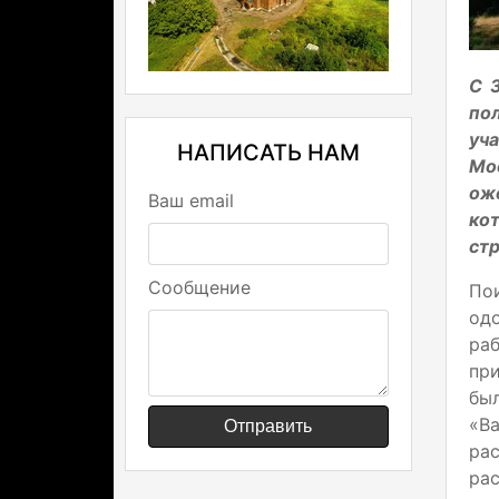
С 
пол
уч
НАПИСАТЬ НАМ
Мо
ож
Ваш email
ко
ст
Сообщение
По
од
раб
при
бы
«В
Отправить
ра
ра