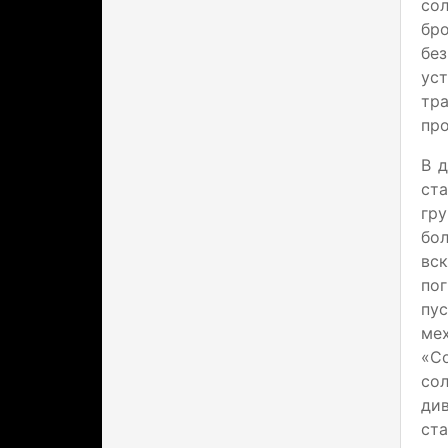
сол
бр
бе
ус
тр
про
В 
ста
гр
бо
вс
по
пус
ме
«С
со
див
ст