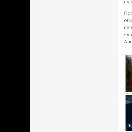
экс
Пр
об
све
чу
Але