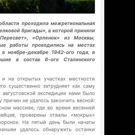
 области проходила межрегиональная
елковой бригады», в которой приняли
«Пересвет», «Орленок» из Москвы,
вые работы проводились на местах
в ноябре-декабре 1942-ого года, в
вшие в состав 6-ого Сталинского
у и на открытых участках местности
что существенно затрудняет как саму
е августовской экспедиции нами было
 причин не удалось закончить весной:
ном массиве, где во время весенней
ейцев, проверены отвалы «мокрых»
воронок. На пятый день были начаты
раншеи удалось обнаружить останки