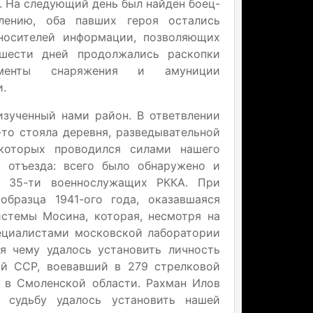
. На следующий день был найден боец-
лению, оба павших героя остались
носителей информации, позволяющих
шести дней продолжались раскопки
ементы снаряжения и амуниции
.
изученный нами район. В ответвлении
-то стояла деревня, разведывательной
которых проводился силами нашего
о отъезда: всего было обнаружено и
и 35-ти военнослужащих РККА. При
образца 1941-ого года, оказавшаяся
истемы Мосина, которая, несмотря на
ециалистами московской лаборатории
я чему удалось установить личность
кой ССР, воевавший в 279 стрелковой
г. в Смоленской области. Рахман Илов
 судьбу удалось установить нашей