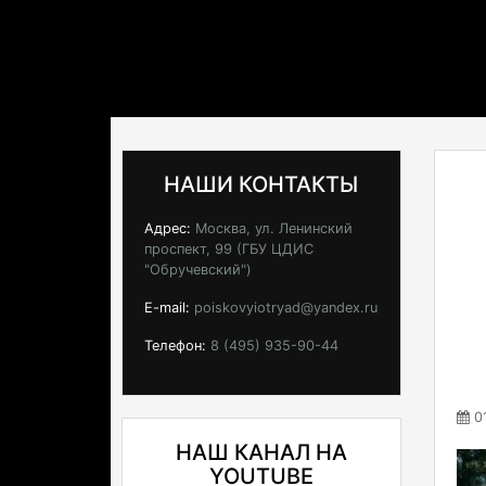
НАШИ КОНТАКТЫ
Адрес:
Москва, ул. Ленинский
проспект, 99 (ГБУ ЦДИС
"Обручевский")
E-mail:
poiskovyiotryad@yandex.ru
Телефон:
8 (495) 935-90-44
01
НАШ КАНАЛ НА
YOUTUBE