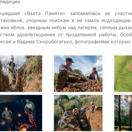
педиции.
ошедшая «Вахта Памяти» запомнилась ее участн
становкой, упорным поискам в не самое подходящее
жих яблок, звездным небом над лагерем, теплым дыхан
вством удовлетворения от проделанной работы. Особ
ксея и Вадима Скоробогатько, фотографиями которых