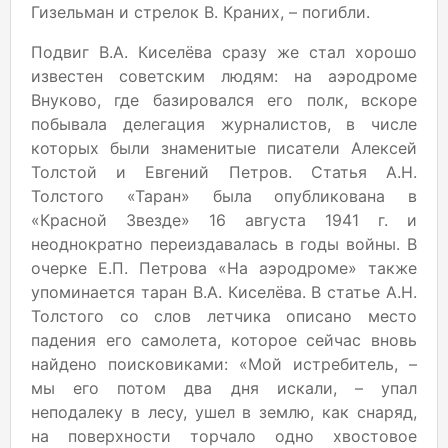
Гизельман и стрелок В. Краних, – погибли.
Подвиг В.А. Киселёва сразу же стал хорошо
известен советским людям: на аэродроме
Внуково, где базировался его полк, вскоре
побывала делегация журналистов, в числе
которых были знаменитые писатели Алексей
Толстой и Евгений Петров. Статья А.Н.
Толстого «Таран» была опубликована в
«Красной Звезде» 16 августа 1941 г. и
неоднократно переиздавалась в годы войны. В
очерке Е.П. Петрова «На аэродроме» также
упоминается таран В.А. Киселёва. В статье А.Н.
Толстого со слов летчика описано место
падения его самолета, которое сейчас вновь
найдено поисковиками: «Мой истребитель, –
мы его потом два дня искали, – упал
неподалеку в лесу, ушел в землю, как снаряд,
на поверхности торчало одно хвостовое