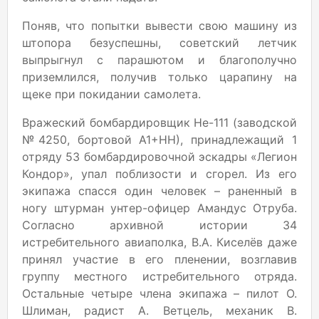
Поняв, что попытки вывести свою машину из
штопора безуспешны, советский летчик
выпрыгнул с парашютом и благополучно
приземлился, получив только царапину на
щеке при покидании самолета.
Вражеский бомбардировщик Не-111 (заводской
№4250, бортовой А1+НН), принадлежащий 1
отряду 53 бомбардировочной эскадры «Легион
Кондор», упал поблизости и сгорел. Из его
экипажа спасся один человек – раненный в
ногу штурман унтер-офицер Амандус Отруба.
Согласно архивной истории 34
истребительного авиаполка, В.А. Киселёв даже
принял участие в его пленении, возглавив
группу местного истребительного отряда.
Остальные четыре члена экипажа – пилот О.
Шлиман, радист А. Ветцель, механик В.