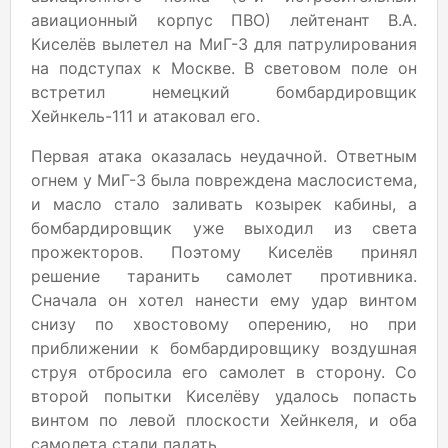
авиационный корпус ПВО) лейтенант В.А.
Киселёв вылетел на МиГ-3 для патрулирования
на подступах к Москве. В световом поле он
встретил немецкий бомбардировщик
Хейнкель-111 и атаковал его.
Первая атака оказалась неудачной. Ответным
огнем у МиГ-3 была повреждена маслосистема,
и масло стало заливать козырек кабины, а
бомбардировщик уже выходил из света
прожекторов. Поэтому Киселёв принял
решение таранить самолет противника.
Сначала он хотел нанести ему удар винтом
снизу по хвостовому оперению, но при
приближении к бомбардировщику воздушная
струя отбросила его самолет в сторону. Со
второй попытки Киселёву удалось попасть
винтом по левой плоскости Хейнкеля, и оба
самолета стали падать.