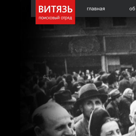
главная
об