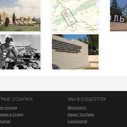
ТРЫЕ ССЫЛКИ
МЫ В СОЦСЕТЯХ
ия отряда
Вконтакте
ение в отряд
Канал YouTube
льбом
LiveJournal