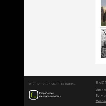
БЫС
© 2012—2026 МОО ПО Витязь.
Истор
Вступл
Фотоа