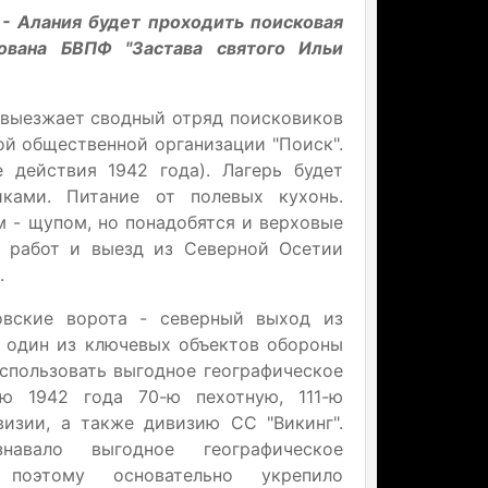
 - Алания будет проходить поисковая
зована БВПФ "Застава святого Ильи
е выезжает сводный отряд поисковиков
ой общественной организации "Поиск".
 действия 1942 года). Лагерь будет
ками. Питание от полевых кухонь.
м - щупом, но понадобятся и верховые
х работ и выезд из Северной Осетии
.
овские ворота - северный выход из
 один из ключевых объектов обороны
использовать выгодное географическое
ю 1942 года 70-ю пехотную, 111-ю
визии, а также дивизию СС "Викинг".
навало выгодное географическое
 поэтому основательно укрепило