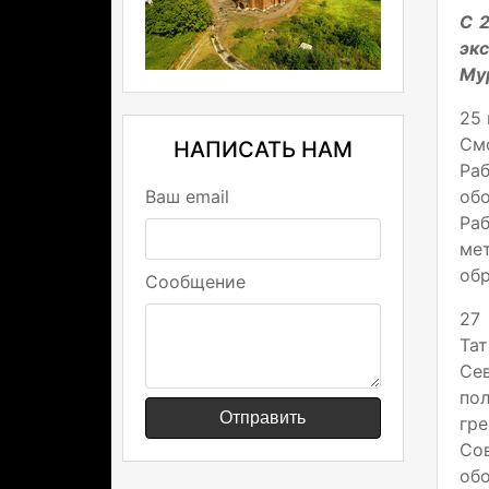
С 
эк
Му
25 
Смо
НАПИСАТЬ НАМ
Ра
Ваш email
об
Раб
ме
обр
Сообщение
27
Та
Сев
по
Отправить
гр
Со
об