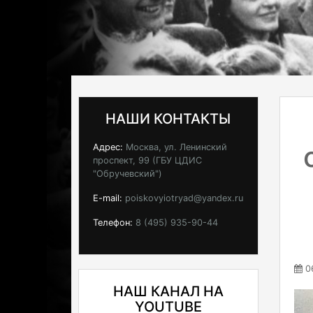
НАШИ КОНТАКТЫ
Адрес:
Москва, ул. Ленинский
проспект, 99 (ГБУ ЦДИС
"Обручевский")
E-mail:
poiskovyiotryad@yandex.ru
Телефон:
8 (495) 935-90-44
06
НАШ КАНАЛ НА
YOUTUBE