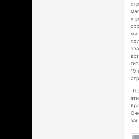
ст
ме
ук
со
ми
пр
ав
ар
ги
19-
отр
Пон
эти
Кра
Он
защ