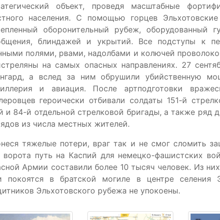
ратегический объект, проведя масштабные фортиф
стного населения. С помощью горцев Эльхотовски
репленный оборонительный рубеж, оборудованный г
общения, блиндажей и укрытий. Все подступы к п
нными полями, рвами, надолбами и колючей проволок
истреляны на самых опасных направлениях. 27 сентя
ангард, а вслед за ним обрушили убийственную мо
тиллерия и авиация. После артподготовки вражес
тлеровцев героически отбивали солдаты 151-й стрел
й и 84-й отдельной стрелковой бригады, а также ряд 
ядов из числа местных жителей.
еся тяжелые потери, враг так и не смог сломить за
 ворота путь на Каспий для немецко-фашистских вой
сной Армии составили более 10 тысяч человек. Из них
и покоятся в братской могиле в центре селения 
итников Эльхотовского рубежа не упокоены.