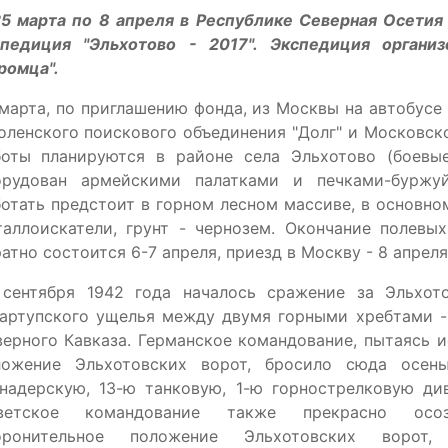
25 марта по 8 апреля в Республике Северная Осетия
спедиция "Эльхотово - 2017". Экспедиция органи
ромца".
марта, по приглашению фонда, из Москвы на автобус
ленского поискового объединения "Долг" и Московск
боты планируются в районе села Эльхотово (боевые
орудован армейскими палатками и печками-буржуй
отать предстоит в горном лесном массиве, в основно
таллоискатели, грунт - чернозем. Окончание полевы
атно состоится 6-7 апреля, приезд в Москву - 8 апреля
 сентября 1942 года началось сражение за Эльхот
тартупского ущелья между двумя горными хребтами -
ерного Кавказа. Германское командование, пытаясь 
ложение Эльхотовских ворот, бросило сюда осень
енадерскую, 13-ю танковую, 1-ю горнострелковую ди
ветское командование также прекрасно осоз
оронительное положение Эльхотовских ворот,