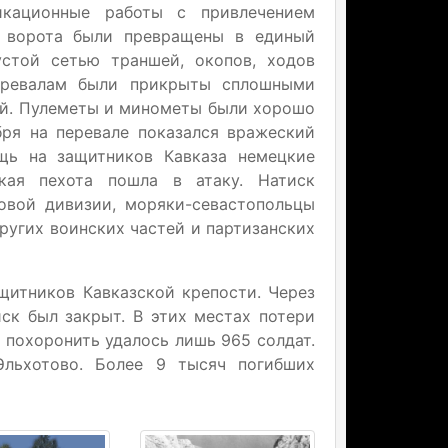
икационные работы с привлечением
е ворота были превращены в единый
устой сетью траншей, окопов, ходов
еревалам были прикрыты сплошными
ой. Пулеметы и минометы были хорошо
бря на перевале показался вражеский
щь на защитников Кавказа немецкие
кая пехота пошла в атаку. Натиск
ковой дивизии, моряки-севастопольцы
других воинских частей и партизанских
щитников Кавказской крепости. Через
ск был закрыт. В этих местах потери
 похоронить удалось лишь 965 солдат.
Эльхотово. Более 9 тысяч погибших